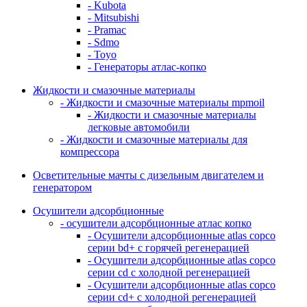
- Kubota
- Mitsubishi
- Pramac
- Sdmo
- Toyo
- Генераторы атлас-копко
Жидкости и смазочные материалы
- Жидкости и смазочные материалы mpmoil
- Жидкости и смазочные материалы
легковые автомобили
- Жидкости и смазочные материалы для
компрессора
Осветительные мачты с дизельным двигателем и
генератором
Осушители адсорбционные
- осушители адсорбционные атлас копко
- Осушители адсорбционные atlas copco
серии bd+ с горячей регенерацией
- Осушители адсорбционные atlas copco
серии cd с холодной регенерацией
- Осушители адсорбционные atlas copco
серии cd+ с холодной регенерацией