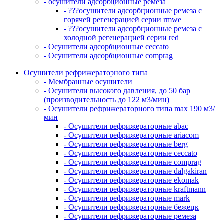
- осушители адсорбционные ремеза
- ???осушители адсорбционные ремеза с
горячей регенерацией серии rmwe
- ???осушители адсорбционные ремеза с
холодной регенерацией серии red
- Осушители адсорбционные ceccato
- Осушители адсорбционные comprag
Осушители рефрижераторного типа
- Мембранные осушители
- Осушители высокого давления, до 50 бар
(производительность до 122 м3/мин)
- Осушители рефрижераторного типа max 190 м3/
мин
- Осушители рефрижераторные abac
- Осушители рефрижераторные ariacom
- Осушители рефрижераторные berg
- Осушители рефрижераторные ceccato
- Осушители рефрижераторные comprag
- Осушители рефрижераторные dalgakiran
- Осушители рефрижераторные ekomak
- Осушители рефрижераторные kraftmann
- Осушители рефрижераторные mark
- Осушители рефрижераторные бежецк
- Осушители рефрижераторные ремеза