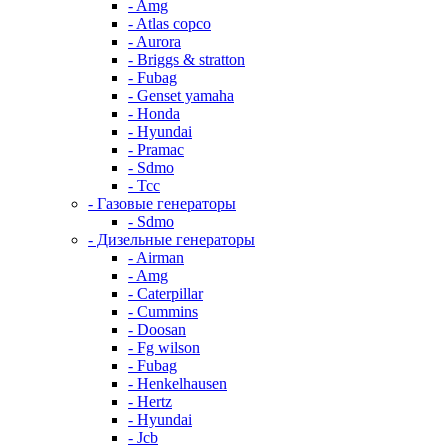
- Amg
- Atlas copco
- Aurora
- Briggs & stratton
- Fubag
- Genset yamaha
- Honda
- Hyundai
- Pramac
- Sdmo
- Тсс
- Газовые генераторы
- Sdmo
- Дизельные генераторы
- Airman
- Amg
- Caterpillar
- Cummins
- Doosan
- Fg wilson
- Fubag
- Henkelhausen
- Hertz
- Hyundai
- Jcb