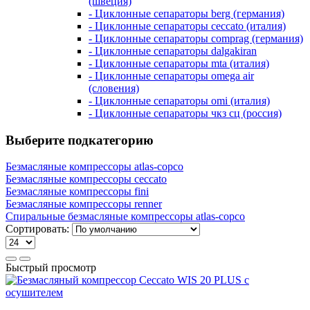
(швеция)
- Циклонные сепараторы berg (германия)
- Циклонные сепараторы ceccato (италия)
- Циклонные сепараторы comprag (германия)
- Циклонные сепараторы dalgakiran
- Циклонные сепараторы mta (италия)
- Циклонные сепараторы omega air
(словения)
- Циклонные сепараторы omi (италия)
- Циклонные сепараторы чкз сц (россия)
Выберите подкатегорию
Безмасляные компрессоры atlas-copco
Безмасляные компрессоры ceccato
Безмасляные компрессоры fini
Безмасляные компрессоры renner
Спиральные безмасляные компрессоры atlas-copco
Сортировать:
Быстрый просмотр