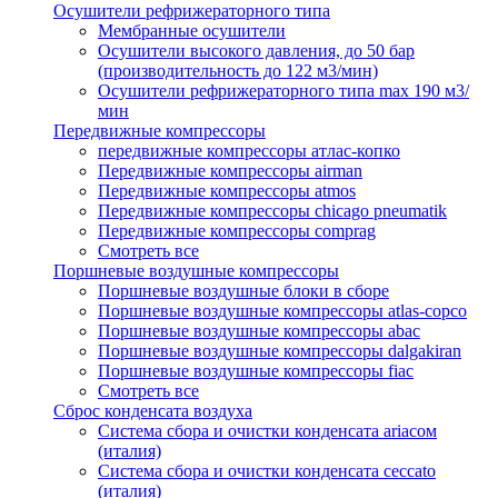
Осушители рефрижераторного типа
Мембранные осушители
Осушители высокого давления, до 50 бар
(производительность до 122 м3/мин)
Осушители рефрижераторного типа max 190 м3/
мин
Передвижные компрессоры
передвижные компрессоры атлас-копко
Передвижные компрессоры airman
Передвижные компрессоры atmos
Передвижные компрессоры chicago pneumatik
Передвижные компрессоры comprag
Смотреть все
Поршневые воздушные компрессоры
Поршневые воздушные блоки в сборе
Поршневые воздушные компрессоры atlas-copco
Поршневые воздушные компрессоры abac
Поршневые воздушные компрессоры dalgakiran
Поршневые воздушные компрессоры fiac
Смотреть все
Сброс конденсата воздуха
Система сбора и очистки конденсата ariacом
(италия)
Система сбора и очистки конденсата ceccato
(италия)