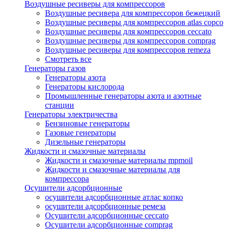
Воздушные ресиверы для компрессоров
Воздушные ресивера для компрессоров бежецкий
Воздушные ресиверы для компрессоров atlas copco
Воздушные ресиверы для компрессоров ceccato
Воздушные ресиверы для компрессоров comprag
Воздушные ресиверы для компрессоров remeza
Смотреть все
Генераторы газов
Генераторы азота
Генераторы кислорода
Промышленные генераторы азота и азотные
станции
Генераторы электричества
Бензиновые генераторы
Газовые генераторы
Дизельные генераторы
Жидкости и смазочные материалы
Жидкости и смазочные материалы mpmoil
Жидкости и смазочные материалы для
компрессора
Осушители адсорбционные
осушители адсорбционные атлас копко
осушители адсорбционные ремеза
Осушители адсорбционные ceccato
Осушители адсорбционные comprag