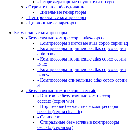
- Рефрижераторные осушители воздуха
- Строительное оборудование
- Дизельные генераторы
- Центробежные компрессоры
- Циклонные сепараторы
Безмасляные компрессоры
- Безмасляные компрессоры atlas-copco
- Компрессоры винтовые atlas copco серии aq
- Компрессоры поршневые atlas copco серии
automan ah
- Компрессоры поршневые atlas copco серии
lf/ lfx
- Компрессоры поршневые atlas copco серии
lz new
- Компрессоры спиральные atlas copco серии
sf
- Безмасляные компрессоры ceccato
- Винтовые безмасляные компрессоры
ceccato (серия wis)
- Поршневые безмасляные компрессоры
ceccato (серия cleanair)
- Серия cnr
- Спиральные безмасляные компрессоры
ceccato (серия spr)