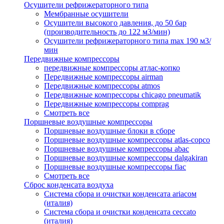
Осушители рефрижераторного типа
Мембранные осушители
Осушители высокого давления, до 50 бар
(производительность до 122 м3/мин)
Осушители рефрижераторного типа max 190 м3/
мин
Передвижные компрессоры
передвижные компрессоры атлас-копко
Передвижные компрессоры airman
Передвижные компрессоры atmos
Передвижные компрессоры chicago pneumatik
Передвижные компрессоры comprag
Смотреть все
Поршневые воздушные компрессоры
Поршневые воздушные блоки в сборе
Поршневые воздушные компрессоры atlas-copco
Поршневые воздушные компрессоры abac
Поршневые воздушные компрессоры dalgakiran
Поршневые воздушные компрессоры fiac
Смотреть все
Сброс конденсата воздуха
Система сбора и очистки конденсата ariacом
(италия)
Система сбора и очистки конденсата ceccato
(италия)