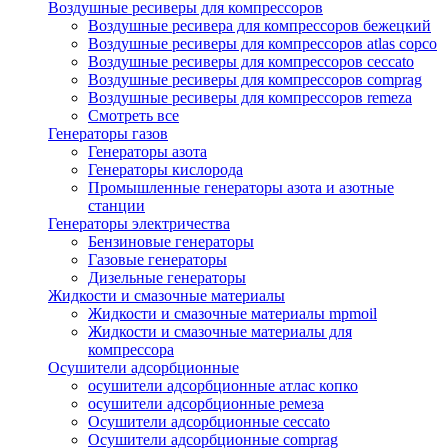
Воздушные ресиверы для компрессоров
Воздушные ресивера для компрессоров бежецкий
Воздушные ресиверы для компрессоров atlas copco
Воздушные ресиверы для компрессоров ceccato
Воздушные ресиверы для компрессоров comprag
Воздушные ресиверы для компрессоров remeza
Смотреть все
Генераторы газов
Генераторы азота
Генераторы кислорода
Промышленные генераторы азота и азотные
станции
Генераторы электричества
Бензиновые генераторы
Газовые генераторы
Дизельные генераторы
Жидкости и смазочные материалы
Жидкости и смазочные материалы mpmoil
Жидкости и смазочные материалы для
компрессора
Осушители адсорбционные
осушители адсорбционные атлас копко
осушители адсорбционные ремеза
Осушители адсорбционные ceccato
Осушители адсорбционные comprag