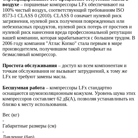
воздухе
– поршневые компрессоры LFx обеспечивают на
100% чистый воздух, соответствующий требованиям ISO
8573-1 CLASS 0 (2010). CLASS 0 означает нулевой риск
загрязнения, нулевой риск получения поврежденных или
небезопасных продуктов, нулевой риск потерь от простоев и
нулевой риск нанесения вреда профессиональной репутации
вашей компании, которая зарабатывается с большим трудом. В
2006 году компания "Атлас Копко" стала первым в мире
производителем, получившим такой сертификат на
безмасляный компрессор.
Простота обслуживания
– доступ ко всем компонентам и
точкам обслуживания не вызывает затруднений, к тому же
LFx не требуют замены масла.
Бесшумная работа
– компрессоры LFx стандартно
оснащаются шумоизоляционным кожухом. Уровень шума этих
компрессоров составляет 62 дБ(A), позволяя устанавливать их
близко к месту использования.
Вес (кг)
-
Габаритные размеры (см)
-
Давление (бар)