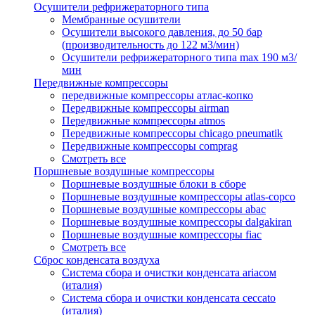
Осушители рефрижераторного типа
Мембранные осушители
Осушители высокого давления, до 50 бар
(производительность до 122 м3/мин)
Осушители рефрижераторного типа max 190 м3/
мин
Передвижные компрессоры
передвижные компрессоры атлас-копко
Передвижные компрессоры airman
Передвижные компрессоры atmos
Передвижные компрессоры chicago pneumatik
Передвижные компрессоры comprag
Смотреть все
Поршневые воздушные компрессоры
Поршневые воздушные блоки в сборе
Поршневые воздушные компрессоры atlas-copco
Поршневые воздушные компрессоры abac
Поршневые воздушные компрессоры dalgakiran
Поршневые воздушные компрессоры fiac
Смотреть все
Сброс конденсата воздуха
Система сбора и очистки конденсата ariacом
(италия)
Система сбора и очистки конденсата ceccato
(италия)