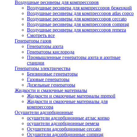
Воздушные ресиверы для компрессоров
Воздушные ресивера для компрессоров бежецкий
Воздушные ресиверы для компрессоров atlas copco
Воздушные ресиверы для компрессоров ceccato
Воздушные ресиверы для компрессоров comprag
Воздушные ресиверы для компрессоров remeza
Смотреть все
Генераторы газов
Генераторы азота
Генераторы кислорода
Промышленные генераторы азота и азотные
станции
Генераторы электричества
Бензиновые генераторы
Газовые генераторы
Дизельные генераторы
Жидкости и смазочные материалы
Жидкости и смазочные материалы mpmoil
Жидкости и смазочные материалы для
компрессора
Осушители адсорбционные
осушители адсорбционные атлас копко
осушители адсорбционные ремеза
Осушители адсорбционные ceccato
Осушители адсорбционные comprag