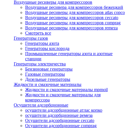
Воздушные ресиверы для компрессоров
Воздушные ресивера для компрессоров бежецкий
Воздушные ресиверы для компрессоров atlas copco
Воздушные ресиверы для компрессоров ceccato
Воздушные ресиверы для компрессоров comprag
Воздушные ресиверы для компрессоров remeza
Смотреть все
Генераторы газов
Генераторы азота
Генераторы кислорода
Промышленные генераторы азота и азотные
станции
Генераторы электричества
Бензиновые генераторы
Газовые генераторы
Дизельные генераторы
Жидкости и смазочные материалы
Жидкости и смазочные материалы mpmoil
Жидкости и смазочные материалы для
компрессора
Осушители адсорбционные
осушители адсорбционные атлас копко
осушители адсорбционные ремеза
Осушители адсорбционные ceccato
Осушители адсорбционные comprag