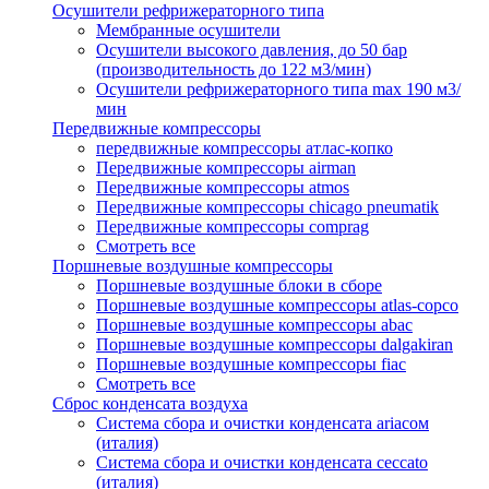
Осушители рефрижераторного типа
Мембранные осушители
Осушители высокого давления, до 50 бар
(производительность до 122 м3/мин)
Осушители рефрижераторного типа max 190 м3/
мин
Передвижные компрессоры
передвижные компрессоры атлас-копко
Передвижные компрессоры airman
Передвижные компрессоры atmos
Передвижные компрессоры chicago pneumatik
Передвижные компрессоры comprag
Смотреть все
Поршневые воздушные компрессоры
Поршневые воздушные блоки в сборе
Поршневые воздушные компрессоры atlas-copco
Поршневые воздушные компрессоры abac
Поршневые воздушные компрессоры dalgakiran
Поршневые воздушные компрессоры fiac
Смотреть все
Сброс конденсата воздуха
Система сбора и очистки конденсата ariacом
(италия)
Система сбора и очистки конденсата ceccato
(италия)