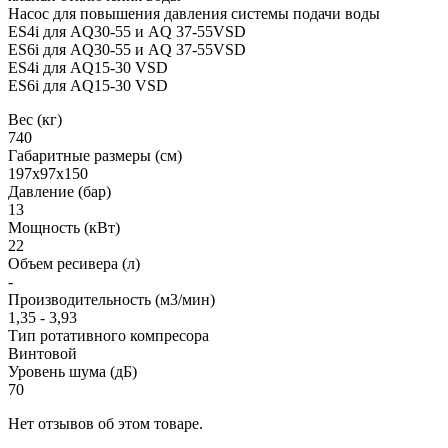
Насос для повышения давления системы подачи воды
ES4i для AQ30-55 и AQ 37-55VSD
ES6i для AQ30-55 и AQ 37-55VSD
ES4i для AQ15-30 VSD
ES6i для AQ15-30 VSD
Вес (кг)
740
Габаритные размеры (см)
197х97х150
Давление (бар)
13
Мощность (кВт)
22
Объем ресивера (л)
-
Производительность (м3/мин)
1,35 - 3,93
Тип ротативного компресора
Винтовой
Уровень шума (дБ)
70
Нет отзывов об этом товаре.