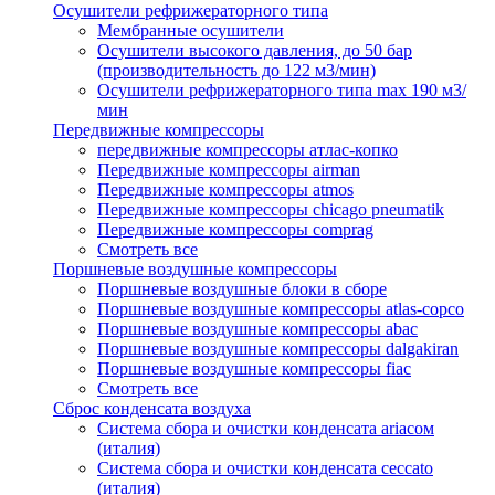
Осушители рефрижераторного типа
Мембранные осушители
Осушители высокого давления, до 50 бар
(производительность до 122 м3/мин)
Осушители рефрижераторного типа max 190 м3/
мин
Передвижные компрессоры
передвижные компрессоры атлас-копко
Передвижные компрессоры airman
Передвижные компрессоры atmos
Передвижные компрессоры chicago pneumatik
Передвижные компрессоры comprag
Смотреть все
Поршневые воздушные компрессоры
Поршневые воздушные блоки в сборе
Поршневые воздушные компрессоры atlas-copco
Поршневые воздушные компрессоры abac
Поршневые воздушные компрессоры dalgakiran
Поршневые воздушные компрессоры fiac
Смотреть все
Сброс конденсата воздуха
Система сбора и очистки конденсата ariacом
(италия)
Система сбора и очистки конденсата ceccato
(италия)