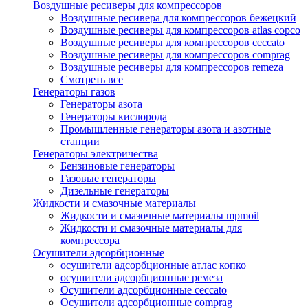
Воздушные ресиверы для компрессоров
Воздушные ресивера для компрессоров бежецкий
Воздушные ресиверы для компрессоров atlas copco
Воздушные ресиверы для компрессоров ceccato
Воздушные ресиверы для компрессоров comprag
Воздушные ресиверы для компрессоров remeza
Смотреть все
Генераторы газов
Генераторы азота
Генераторы кислорода
Промышленные генераторы азота и азотные
станции
Генераторы электричества
Бензиновые генераторы
Газовые генераторы
Дизельные генераторы
Жидкости и смазочные материалы
Жидкости и смазочные материалы mpmoil
Жидкости и смазочные материалы для
компрессора
Осушители адсорбционные
осушители адсорбционные атлас копко
осушители адсорбционные ремеза
Осушители адсорбционные ceccato
Осушители адсорбционные comprag