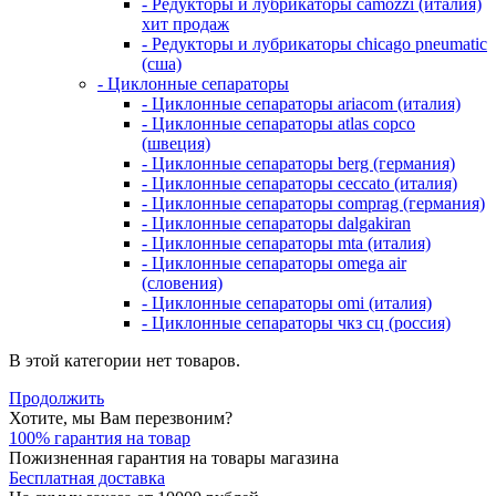
- Редукторы и лубрикаторы camozzi (италия)
хит продаж
- Редукторы и лубрикаторы chicago pneumatic
(сша)
- Циклонные сепараторы
- Циклонные сепараторы ariacom (италия)
- Циклонные сепараторы atlas copco
(швеция)
- Циклонные сепараторы berg (германия)
- Циклонные сепараторы ceccato (италия)
- Циклонные сепараторы comprag (германия)
- Циклонные сепараторы dalgakiran
- Циклонные сепараторы mta (италия)
- Циклонные сепараторы omega air
(словения)
- Циклонные сепараторы omi (италия)
- Циклонные сепараторы чкз сц (россия)
В этой категории нет товаров.
Продолжить
Хотите, мы Вам перезвоним?
100% гарантия на товар
Пожизненная гарантия на товары магазина
Бесплатная доставка