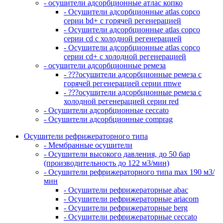
- осушители адсорбционные атлас копко
- Осушители адсорбционные atlas copco
серии bd+ с горячей регенерацией
- Осушители адсорбционные atlas copco
серии cd с холодной регенерацией
- Осушители адсорбционные atlas copco
серии cd+ с холодной регенерацией
- осушители адсорбционные ремеза
- ???осушители адсорбционные ремеза с
горячей регенерацией серии rmwe
- ???осушители адсорбционные ремеза с
холодной регенерацией серии red
- Осушители адсорбционные ceccato
- Осушители адсорбционные comprag
Осушители рефрижераторного типа
- Мембранные осушители
- Осушители высокого давления, до 50 бар
(производительность до 122 м3/мин)
- Осушители рефрижераторного типа max 190 м3/
мин
- Осушители рефрижераторные abac
- Осушители рефрижераторные ariacom
- Осушители рефрижераторные berg
- Осушители рефрижераторные ceccato