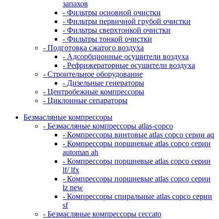
запахов
- Фильтры основной очистки
- Фильтры первичной грубой очистки
- Фильтры сверхтонкой очистки
- Фильтры тонкой очистки
- Подготовка сжатого воздуха
- Адсорбционные осушители воздуха
- Рефрижераторные осушители воздуха
- Строительное оборудование
- Дизельные генераторы
- Центробежные компрессоры
- Циклонные сепараторы
Безмасляные компрессоры
- Безмасляные компрессоры atlas-copco
- Компрессоры винтовые atlas copco серии aq
- Компрессоры поршневые atlas copco серии
automan ah
- Компрессоры поршневые atlas copco серии
lf/ lfx
- Компрессоры поршневые atlas copco серии
lz new
- Компрессоры спиральные atlas copco серии
sf
- Безмасляные компрессоры ceccato