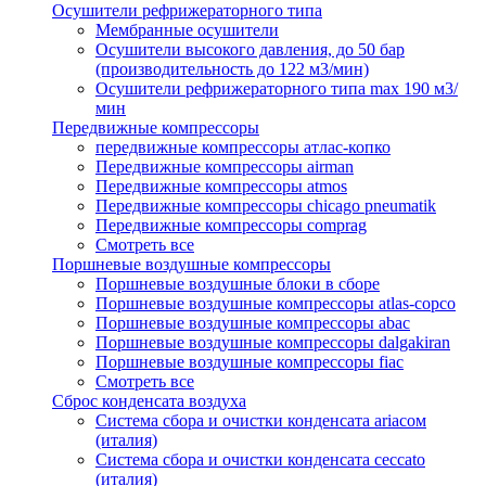
Осушители рефрижераторного типа
Мембранные осушители
Осушители высокого давления, до 50 бар
(производительность до 122 м3/мин)
Осушители рефрижераторного типа max 190 м3/
мин
Передвижные компрессоры
передвижные компрессоры атлас-копко
Передвижные компрессоры airman
Передвижные компрессоры atmos
Передвижные компрессоры chicago pneumatik
Передвижные компрессоры comprag
Смотреть все
Поршневые воздушные компрессоры
Поршневые воздушные блоки в сборе
Поршневые воздушные компрессоры atlas-copco
Поршневые воздушные компрессоры abac
Поршневые воздушные компрессоры dalgakiran
Поршневые воздушные компрессоры fiac
Смотреть все
Сброс конденсата воздуха
Система сбора и очистки конденсата ariacом
(италия)
Система сбора и очистки конденсата ceccato
(италия)