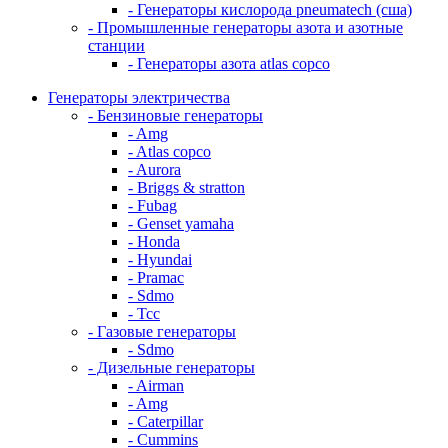
- Генераторы кислорода pneumatech (сша)
- Промышленные генераторы азота и азотные
станции
- Генераторы азота atlas copco
Генераторы электричества
- Бензиновые генераторы
- Amg
- Atlas copco
- Aurora
- Briggs & stratton
- Fubag
- Genset yamaha
- Honda
- Hyundai
- Pramac
- Sdmo
- Тсс
- Газовые генераторы
- Sdmo
- Дизельные генераторы
- Airman
- Amg
- Caterpillar
- Cummins