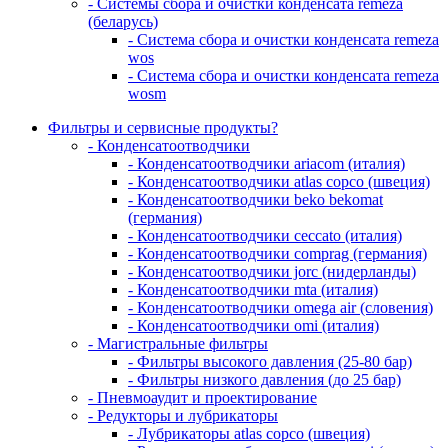
- Системы сбора и очистки конденсата remeza
(беларусь)
- Система сбора и очистки конденсата remeza
wos
- Система сбора и очистки конденсата remeza
wosm
Фильтры и сервисные продукты?
- Конденсатоотводчики
- Конденсатоотводчики ariacom (италия)
- Конденсатоотводчики atlas copco (швеция)
- Конденсатоотводчики beko bekomat
(германия)
- Конденсатоотводчики ceccato (италия)
- Конденсатоотводчики comprag (германия)
- Конденсатоотводчики jorc (нидерланды)
- Конденсатоотводчики mta (италия)
- Конденсатоотводчики omega air (словения)
- Конденсатоотводчики omi (италия)
- Магистральные фильтры
- Фильтры высокого давления (25-80 бар)
- Фильтры низкого давления (до 25 бар)
- Пневмоаудит и проектирование
- Редукторы и лубрикаторы
- Лубрикаторы atlas copco (швеция)