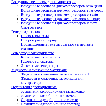
Воздушные ресиверы для компрессоров
Воздушные ресивера для компрессоров бежецкий
Воздушные ресиверы для компрессоров atlas copco
Воздушные ресиверы для компрессоров ceccato
Воздушные ресиверы для компрессоров comprag
Воздушные ресиверы для компрессоров remeza
Смотреть все
Генераторы газов
Генераторы азота
Генераторы кислорода
Промышленные генераторы азота и азотные
станции
Генераторы электричества
Бензиновые генераторы
Газовые генераторы
Дизельные генераторы
Жидкости и смазочные материалы
Жидкости и смазочные материалы mpmoil
Жидкости и смазочные материалы для
компрессора
Осушители адсорбционные
осушители адсорбционные атлас копко
осушители адсорбционные ремеза
Осушители адсорбционные ceccato
Осушители адсорбционные comprag