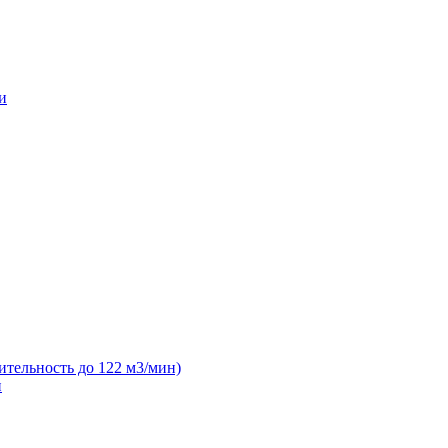
и
ительность до 122 м3/мин)
н