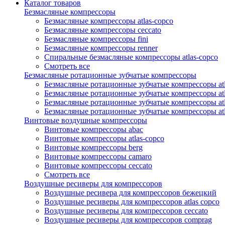
Каталог товаров
Безмасляные компрессоры
Безмасляные компрессоры atlas-copco
Безмасляные компрессоры ceccato
Безмасляные компрессоры fini
Безмасляные компрессоры renner
Спиральные безмасляные компрессоры atlas-copco
Смотреть все
Безмасляные ротационные зубчатые компрессоры
Безмасляные ротационные зубчатые компрессоры atl
Безмасляные ротационные зубчатые компрессоры atl
Безмасляные ротационные зубчатые компрессоры atl
Безмасляные ротационные зубчатые компрессоры at
Винтовые воздушные компрессоры
Винтовые компрессоры abac
Винтовые компрессоры atlas-copco
Винтовые компрессоры berg
Винтовые компрессоры camaro
Винтовые компрессоры ceccato
Смотреть все
Воздушные ресиверы для компрессоров
Воздушные ресивера для компрессоров бежецкий
Воздушные ресиверы для компрессоров atlas copco
Воздушные ресиверы для компрессоров ceccato
Воздушные ресиверы для компрессоров comprag