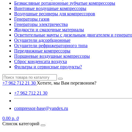
Безмасляные ротационные зубчатые компрессоры
Винтовые воздушные компрессоры
Воздушные ресиверы для компрессоров
Генераторы газов
Генераторы электричества
Жидкости и смазочные материалы
Осветительные мачты с дизельным двигателем и генерат
Осушители адсорбционные
Осушители рефрижераторного типа
Передвижные компрессоры
Поршневые воздушные компрессоры
Сброс конденсата воздуха
Фильтры и сервисные продукты?
+7 962 712 21 30
Хотите, мы Вам перезвоним?
+7 962 712 21 30
compressor-base@yandex.ru
0.00 р.
0
Список категорий