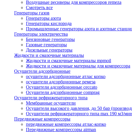
Воздушные ресиверы для компрессоров remeza
Смотреть все
Генераторы газов
Генераторы азота
Генераторы кислорода
Промышленные генераторы азота и азотные станци
Генераторы электричества
Бензиновые генераторы
Газовые генераторы
Дизельные генераторы
Жидкости и смазочные материалы
Жидкости и смазочные материалы mpmoil
Жидкости и смазочные материалы для компрессора
Осушители адсорбционные
осушители адсорбционные атлас копко
осушители адсорбционные ремеза
Осушители адсорбционные ceccato
Осушители адсорбционные comprag
Осушители рефрижераторного типа
Мембранные осушители
Осушители высокого давления, до 50 бар (производ
Осушители рефрижераторного типа max 190 м3/ми
Передвижные компрессоры
передвижные компрессоры атлас-копко
Передвижные компрессоры airman