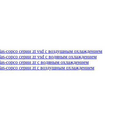
as-copco серии zt vsd с воздушным охлаждением
as-copco серии zr vsd с водяным охлаждением
as-copco серии zr с водяным охлаждением
las-copco серии zt с воздушным охлаждением