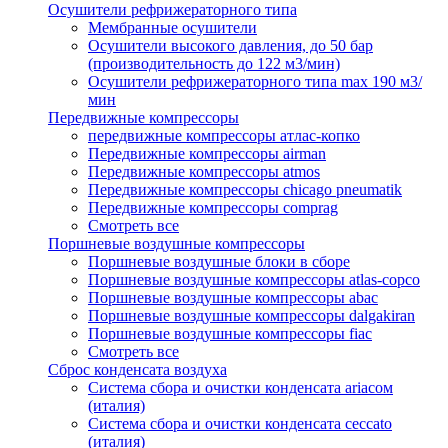
Осушители рефрижераторного типа
Мембранные осушители
Осушители высокого давления, до 50 бар
(производительность до 122 м3/мин)
Осушители рефрижераторного типа max 190 м3/
мин
Передвижные компрессоры
передвижные компрессоры атлас-копко
Передвижные компрессоры airman
Передвижные компрессоры atmos
Передвижные компрессоры chicago pneumatik
Передвижные компрессоры comprag
Смотреть все
Поршневые воздушные компрессоры
Поршневые воздушные блоки в сборе
Поршневые воздушные компрессоры atlas-copco
Поршневые воздушные компрессоры abac
Поршневые воздушные компрессоры dalgakiran
Поршневые воздушные компрессоры fiac
Смотреть все
Сброс конденсата воздуха
Система сбора и очистки конденсата ariacом
(италия)
Система сбора и очистки конденсата ceccato
(италия)