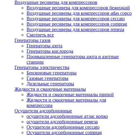
Воздушные ресиверы для компрессоров
Воздушные ресивера для компрессоров бежецкий
Воздушные ресиверы для компрессоров atlas copco
Воздушные ресиверы для компрессоров ceccato
Воздушные ресиверы для компрессоров comprag
Воздушные ресиверы для компрессоров remeza
Смотреть все
Генераторы газов
Генераторы азота
Генераторы кислорода
Промышленные генераторы азота и азотные
станции
Генераторы электричества
Бензиновые генераторы
Газовые генераторы
Дизельные генераторы
Жидкости и смазочные материалы
Жидкости и смазочные материалы mpmoil
Жидкости и смазочные материалы для
компрессора
Осушители адсорбционные
осушители адсорбционные атлас копко
осушители адсорбционные ремеза
Осушители адсорбционные ceccato
Осушители адсорбционные comprag