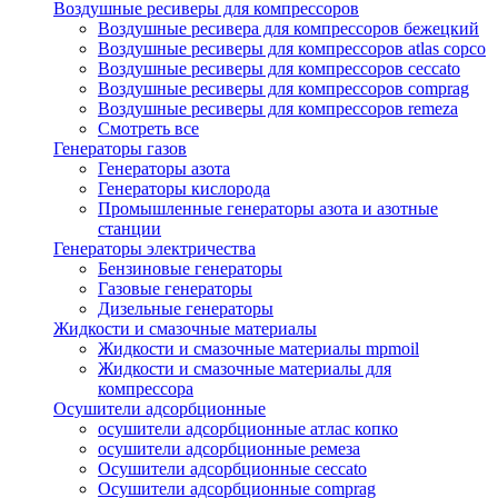
Воздушные ресиверы для компрессоров
Воздушные ресивера для компрессоров бежецкий
Воздушные ресиверы для компрессоров atlas copco
Воздушные ресиверы для компрессоров ceccato
Воздушные ресиверы для компрессоров comprag
Воздушные ресиверы для компрессоров remeza
Смотреть все
Генераторы газов
Генераторы азота
Генераторы кислорода
Промышленные генераторы азота и азотные
станции
Генераторы электричества
Бензиновые генераторы
Газовые генераторы
Дизельные генераторы
Жидкости и смазочные материалы
Жидкости и смазочные материалы mpmoil
Жидкости и смазочные материалы для
компрессора
Осушители адсорбционные
осушители адсорбционные атлас копко
осушители адсорбционные ремеза
Осушители адсорбционные ceccato
Осушители адсорбционные comprag