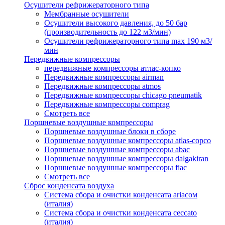
Осушители рефрижераторного типа
Мембранные осушители
Осушители высокого давления, до 50 бар
(производительность до 122 м3/мин)
Осушители рефрижераторного типа max 190 м3/
мин
Передвижные компрессоры
передвижные компрессоры атлас-копко
Передвижные компрессоры airman
Передвижные компрессоры atmos
Передвижные компрессоры chicago pneumatik
Передвижные компрессоры comprag
Смотреть все
Поршневые воздушные компрессоры
Поршневые воздушные блоки в сборе
Поршневые воздушные компрессоры atlas-copco
Поршневые воздушные компрессоры abac
Поршневые воздушные компрессоры dalgakiran
Поршневые воздушные компрессоры fiac
Смотреть все
Сброс конденсата воздуха
Система сбора и очистки конденсата ariacом
(италия)
Система сбора и очистки конденсата ceccato
(италия)