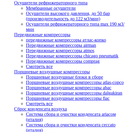
Осушители рефрижераторного типа
Мембранные осушители
Осушители высокого давления, до 50 бар
(производительность до 122 м3/мин)
Осушители рефрижераторного типа max 190 м3/
мин
Передвижные компрессоры
передвижные компрессоры атлас-копко
Передвижные компрессоры airman
Передвижные компрессоры atmos
Передвижные компрессоры chicago pneumatik
Передвижные компрессоры comprag
Смотреть все
Поршневые воздушные компрессоры
Поршневые воздушные блоки в сборе
Поршневые воздушные компрессоры atlas-copco
Поршневые воздушные компрессоры abac
Поршневые воздушные компрессоры dalgakiran
Поршневые воздушные компрессоры fiac
Смотреть все
Сброс конденсата воздуха
Система сбора и очистки конденсата ariacом
(италия)
Система сбора и очистки конденсата ceccato
(италия)