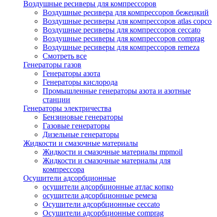
Воздушные ресиверы для компрессоров
Воздушные ресивера для компрессоров бежецкий
Воздушные ресиверы для компрессоров atlas copco
Воздушные ресиверы для компрессоров ceccato
Воздушные ресиверы для компрессоров comprag
Воздушные ресиверы для компрессоров remeza
Смотреть все
Генераторы газов
Генераторы азота
Генераторы кислорода
Промышленные генераторы азота и азотные
станции
Генераторы электричества
Бензиновые генераторы
Газовые генераторы
Дизельные генераторы
Жидкости и смазочные материалы
Жидкости и смазочные материалы mpmoil
Жидкости и смазочные материалы для
компрессора
Осушители адсорбционные
осушители адсорбционные атлас копко
осушители адсорбционные ремеза
Осушители адсорбционные ceccato
Осушители адсорбционные comprag