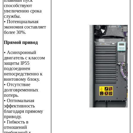
плавный пуск
способствуют
увеличению срока
службы.
• Потенциальная
экономия составляет
более 30%.
Прямой привод
• Асинхронный
двигатель с классом
защиты IP55
подсоединен
непосредственно к
винтовому блоку.
• Отсутствие
долговременных
потерь.
• Оптимальная
эффективность
благодаря прямому
приводу.
• Гибкость в
отношений
требований к