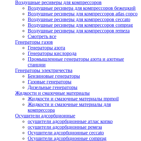
Воздушные ресиверы для компрессоров
Воздушные ресивера для компрессоров бежецкий
Воздушные ресиверы для компрессоров atlas copco
Воздушные ресиверы для компрессоров ceccato
Воздушные ресиверы для компрессоров comprag
Воздушные ресиверы для компрессоров remeza
Смотреть все
Генераторы газов
Генераторы азота
Генераторы кислорода
Промышленные генераторы азота и азотные
станции
Генераторы электричества
Бензиновые генераторы
Газовые генераторы
Дизельные генераторы
Жидкости и смазочные материалы
Жидкости и смазочные материалы mpmoil
Жидкости и смазочные материалы для
компрессора
Осушители адсорбционные
осушители адсорбционные атлас копко
осушители адсорбционные ремеза
Осушители адсорбционные ceccato
Осушители адсорбционные comprag