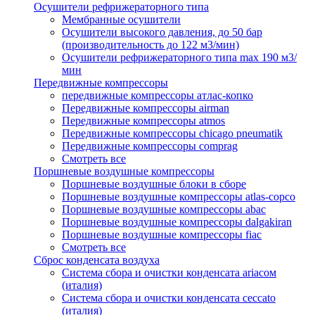
Осушители рефрижераторного типа
Мембранные осушители
Осушители высокого давления, до 50 бар
(производительность до 122 м3/мин)
Осушители рефрижераторного типа max 190 м3/
мин
Передвижные компрессоры
передвижные компрессоры атлас-копко
Передвижные компрессоры airman
Передвижные компрессоры atmos
Передвижные компрессоры chicago pneumatik
Передвижные компрессоры comprag
Смотреть все
Поршневые воздушные компрессоры
Поршневые воздушные блоки в сборе
Поршневые воздушные компрессоры atlas-copco
Поршневые воздушные компрессоры abac
Поршневые воздушные компрессоры dalgakiran
Поршневые воздушные компрессоры fiac
Смотреть все
Сброс конденсата воздуха
Система сбора и очистки конденсата ariacом
(италия)
Система сбора и очистки конденсата ceccato
(италия)