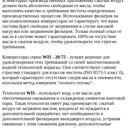
В некоторых производственных приложениях сжатый воздух
должен быть абсолютно свободным от масла, чтобы
выполнять качество и требования чистоты определенных
производственных процессов. Использование фильтров на
маслозаполненных компрессорах не гарантирует, что ваша
система будет свободна от загрязнения в случае высокой
нагрузки или загрязнения фильтров. Только полный отказ от
масла в системе может гарантировать 100%-ое отсутствие
масла в сжатом воздухе, чтобы удовлетворить эти строгие
требования.
Компрессоры серии
WIS - 20-75
- лучшее решение для
удовлетворения этих требований со своей запатентованной
водной технологией впрыска. Они соответствуют самому
строгому стандарту для классов чистоты (ISO 8573-1 класс 0),
который гарантирует отсутствие следов масла в пневмосети,
используя метод измерения "полного потока".
Технология
WIS
- использует воду, а не масло для
обеспечевания смазывания и охлаждения элементов винтовой
пары. Такая технология имеет ряд преимуществ: сжатый
воздух не загрязнен маслом, конденсат не нуждается в
дополнительной переработке, нет необходимости в
дополнительной фильтрации выходящего воздуха, устраняя
связанные с этим снижения давления, дополнительные