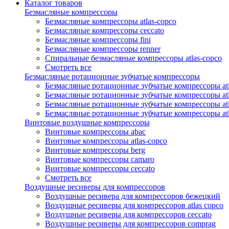
Каталог товаров
Безмасляные компрессоры
Безмасляные компрессоры atlas-copco
Безмасляные компрессоры ceccato
Безмасляные компрессоры fini
Безмасляные компрессоры renner
Спиральные безмасляные компрессоры atlas-copco
Смотреть все
Безмасляные ротационные зубчатые компрессоры
Безмасляные ротационные зубчатые компрессоры atl
Безмасляные ротационные зубчатые компрессоры atl
Безмасляные ротационные зубчатые компрессоры atl
Безмасляные ротационные зубчатые компрессоры at
Винтовые воздушные компрессоры
Винтовые компрессоры abac
Винтовые компрессоры atlas-copco
Винтовые компрессоры berg
Винтовые компрессоры camaro
Винтовые компрессоры ceccato
Смотреть все
Воздушные ресиверы для компрессоров
Воздушные ресивера для компрессоров бежецкий
Воздушные ресиверы для компрессоров atlas copco
Воздушные ресиверы для компрессоров ceccato
Воздушные ресиверы для компрессоров comprag