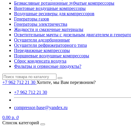
Безмасляные ротационные зубчатые компрессоры
Винтовые воздушные компрессоры
Воздушные ресиверы для компрессоров
Генераторы газов
Генераторы электричества
Жидкости и смазочные материалы
Осветительные мачты с дизельным двигателем и генерат
Осушители адсорбционные
Осушители рефрижераторного типа
Передвижные компрессоры
Поршневые воздушные компрессоры
Сброс конденсата воздуха
Фильтры и сервисные продукты?
+7 962 712 21 30
Хотите, мы Вам перезвоним?
+7 962 712 21 30
compressor-base@yandex.ru
0.00 р.
0
Список категорий