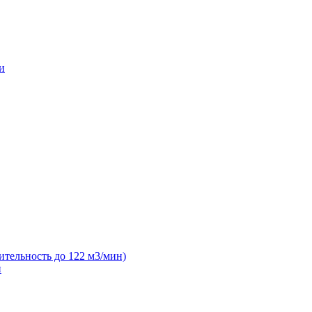
и
ительность до 122 м3/мин)
н