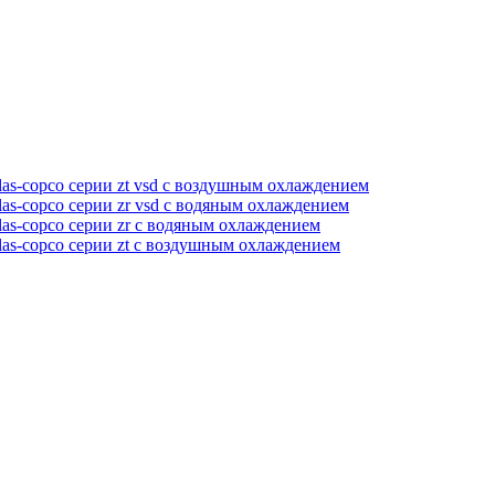
as-copco серии zt vsd с воздушным охлаждением
as-copco серии zr vsd с водяным охлаждением
as-copco серии zr с водяным охлаждением
las-copco серии zt с воздушным охлаждением