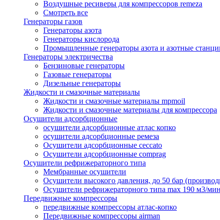
Воздушные ресиверы для компрессоров remeza
Смотреть все
Генераторы газов
Генераторы азота
Генераторы кислорода
Промышленные генераторы азота и азотные станци
Генераторы электричества
Бензиновые генераторы
Газовые генераторы
Дизельные генераторы
Жидкости и смазочные материалы
Жидкости и смазочные материалы mpmoil
Жидкости и смазочные материалы для компрессора
Осушители адсорбционные
осушители адсорбционные атлас копко
осушители адсорбционные ремеза
Осушители адсорбционные ceccato
Осушители адсорбционные comprag
Осушители рефрижераторного типа
Мембранные осушители
Осушители высокого давления, до 50 бар (производ
Осушители рефрижераторного типа max 190 м3/ми
Передвижные компрессоры
передвижные компрессоры атлас-копко
Передвижные компрессоры airman