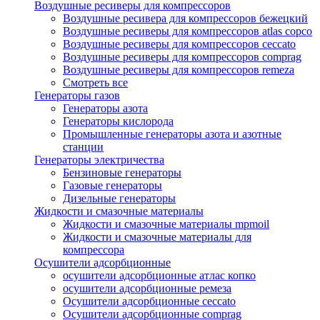
Воздушные ресиверы для компрессоров
Воздушные ресивера для компрессоров бежецкий
Воздушные ресиверы для компрессоров atlas copco
Воздушные ресиверы для компрессоров ceccato
Воздушные ресиверы для компрессоров comprag
Воздушные ресиверы для компрессоров remeza
Смотреть все
Генераторы газов
Генераторы азота
Генераторы кислорода
Промышленные генераторы азота и азотные
станции
Генераторы электричества
Бензиновые генераторы
Газовые генераторы
Дизельные генераторы
Жидкости и смазочные материалы
Жидкости и смазочные материалы mpmoil
Жидкости и смазочные материалы для
компрессора
Осушители адсорбционные
осушители адсорбционные атлас копко
осушители адсорбционные ремеза
Осушители адсорбционные ceccato
Осушители адсорбционные comprag