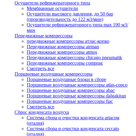
Осушители рефрижераторного типа
Мембранные осушители
Осушители высокого давления, до 50 бар
(производительность до 122 м3/мин)
Осушители рефрижераторного типа max 190 м3/
мин
Передвижные компрессоры
передвижные компрессоры атлас-копко
Передвижные компрессоры airman
Передвижные компрессоры atmos
Передвижные компрессоры chicago pneumatik
Передвижные компрессоры comprag
Смотреть все
Поршневые воздушные компрессоры
Поршневые воздушные блоки в сборе
Поршневые воздушные компрессоры atlas-copco
Поршневые воздушные компрессоры abac
Поршневые воздушные компрессоры dalgakiran
Поршневые воздушные компрессоры fiac
Смотреть все
Сброс конденсата воздуха
Система сбора и очистки конденсата ariacом
(италия)
Система сбора и очистки конденсата ceccato
(италия)