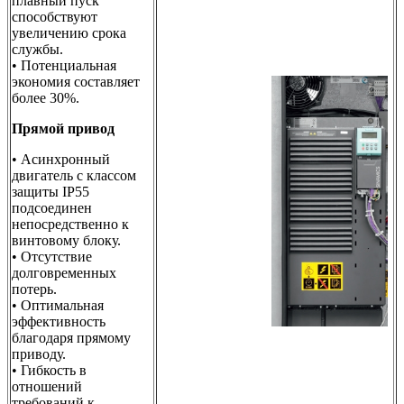
плавный пуск
способствуют
увеличению срока
службы.
• Потенциальная
экономия составляет
более 30%.
Прямой привод
• Асинхронный
двигатель с классом
защиты IP55
подсоединен
непосредственно к
винтовому блоку.
• Отсутствие
долговременных
потерь.
• Оптимальная
эффективность
благодаря прямому
приводу.
• Гибкость в
отношений
требований к