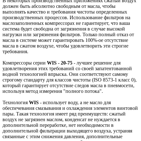
В некоторых производственных приложениях сжатый воздух
должен быть абсолютно свободным от масла, чтобы
выполнять качество и требования чистоты определенных
производственных процессов. Использование фильтров на
маслозаполненных компрессорах не гарантирует, что ваша
система будет свободна от загрязнения в случае высокой
нагрузки или загрязнения фильтров. Только полный отказ от
масла в системе может гарантировать 100%-ое отсутствие
масла в сжатом воздухе, чтобы удовлетворить эти строгие
требования.
Компрессоры серии
WIS - 20-75
- лучшее решение для
удовлетворения этих требований со своей запатентованной
водной технологией впрыска. Они соответствуют самому
строгому стандарту для классов чистоты (ISO 8573-1 класс 0),
который гарантирует отсутствие следов масла в пневмосети,
используя метод измерения "полного потока".
Технология
WIS
- использует воду, а не масло для
обеспечевания смазывания и охлаждения элементов винтовой
пары. Такая технология имеет ряд преимуществ: сжатый
воздух не загрязнен маслом, конденсат не нуждается в
дополнительной переработке, нет необходимости в
дополнительной фильтрации выходящего воздуха, устраняя
связанные с этим снижения давления, дополнительные