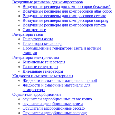
Воздушные ресиверы для компрессоров
Воздушные ресивера для компрессоров бежецкий
Воздушные ресиверы для компрессоров atlas copco
Воздушные ресиверы для компрессоров ceccato
Воздушные ресиверы для компрессоров comprag
Воздушные ресиверы для компрессоров remeza
Смотреть все
Генераторы газов
Генераторы азота
Генераторы кислорода
Промышленные генераторы азота и азотные
станции
Генераторы электричества
Бензиновые генераторы
Газовые генераторы
Дизельные генераторы
Жидкости и смазочные материалы
Жидкости и смазочные материалы mpmoil
Жидкости и смазочные материалы для
компрессора
Осушители адсорбционные
осушители адсорбционные атлас копко
осушители адсорбционные ремеза
Осушители адсорбционные ceccato
Осушители адсорбционные comprag