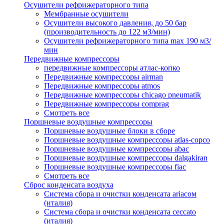
Осушители рефрижераторного типа
Мембранные осушители
Осушители высокого давления, до 50 бар
(производительность до 122 м3/мин)
Осушители рефрижераторного типа max 190 м3/
мин
Передвижные компрессоры
передвижные компрессоры атлас-копко
Передвижные компрессоры airman
Передвижные компрессоры atmos
Передвижные компрессоры chicago pneumatik
Передвижные компрессоры comprag
Смотреть все
Поршневые воздушные компрессоры
Поршневые воздушные блоки в сборе
Поршневые воздушные компрессоры atlas-copco
Поршневые воздушные компрессоры abac
Поршневые воздушные компрессоры dalgakiran
Поршневые воздушные компрессоры fiac
Смотреть все
Сброс конденсата воздуха
Система сбора и очистки конденсата ariacом
(италия)
Система сбора и очистки конденсата ceccato
(италия)