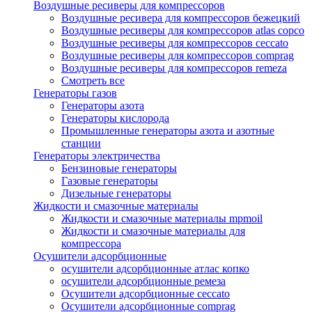
Воздушные ресиверы для компрессоров
Воздушные ресивера для компрессоров бежецкий
Воздушные ресиверы для компрессоров atlas copco
Воздушные ресиверы для компрессоров ceccato
Воздушные ресиверы для компрессоров comprag
Воздушные ресиверы для компрессоров remeza
Смотреть все
Генераторы газов
Генераторы азота
Генераторы кислорода
Промышленные генераторы азота и азотные
станции
Генераторы электричества
Бензиновые генераторы
Газовые генераторы
Дизельные генераторы
Жидкости и смазочные материалы
Жидкости и смазочные материалы mpmoil
Жидкости и смазочные материалы для
компрессора
Осушители адсорбционные
осушители адсорбционные атлас копко
осушители адсорбционные ремеза
Осушители адсорбционные ceccato
Осушители адсорбционные comprag