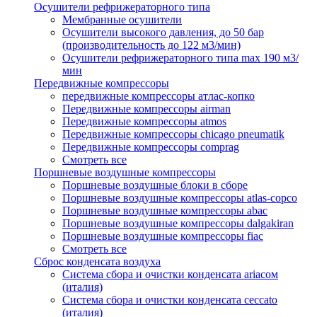
Осушители рефрижераторного типа
Мембранные осушители
Осушители высокого давления, до 50 бар
(производительность до 122 м3/мин)
Осушители рефрижераторного типа max 190 м3/
мин
Передвижные компрессоры
передвижные компрессоры атлас-копко
Передвижные компрессоры airman
Передвижные компрессоры atmos
Передвижные компрессоры chicago pneumatik
Передвижные компрессоры comprag
Смотреть все
Поршневые воздушные компрессоры
Поршневые воздушные блоки в сборе
Поршневые воздушные компрессоры atlas-copco
Поршневые воздушные компрессоры abac
Поршневые воздушные компрессоры dalgakiran
Поршневые воздушные компрессоры fiac
Смотреть все
Сброс конденсата воздуха
Система сбора и очистки конденсата ariacом
(италия)
Система сбора и очистки конденсата ceccato
(италия)