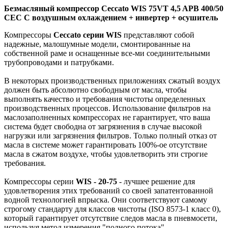
Безмасляный компрессор Ceccato WIS 75VT 4,5 APB 400/50
CEC С воздушным охлаждением + инвертер + осушитель
Компрессоры
Ceccato серии WIS
представляют собой
надежные, малошумные модели, смонтированные на
собственной раме и оснащенные все-ми соединительными
трубопроводами и патрубками.
В некоторых производственных приложениях сжатый воздух
должен быть абсолютно свободным от масла, чтобы
выполнять качество и требования чистоты определенных
производственных процессов. Использование фильтров на
маслозаполненных компрессорах не гарантирует, что ваша
система будет свободна от загрязнения в случае высокой
нагрузки или загрязнения фильтров. Только полный отказ от
масла в системе может гарантировать 100%-ое отсутствие
масла в сжатом воздухе, чтобы удовлетворить эти строгие
требования.
Компрессоры серии
WIS - 20-75
- лучшее решение для
удовлетворения этих требований со своей запатентованной
водной технологией впрыска. Они соответствуют самому
строгому стандарту для классов чистоты (ISO 8573-1 класс 0),
который гарантирует отсутствие следов масла в пневмосети,
используя метод измерения "полного потока".