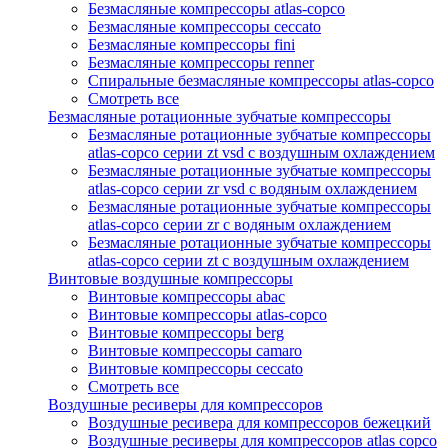
Безмасляные компрессоры atlas-copco
Безмасляные компрессоры ceccato
Безмасляные компрессоры fini
Безмасляные компрессоры renner
Спиральные безмасляные компрессоры atlas-copco
Смотреть все
Безмасляные ротационные зубчатые компрессоры
Безмасляные ротационные зубчатые компрессоры
atlas-copco серии zt vsd с воздушным охлаждением
Безмасляные ротационные зубчатые компрессоры
atlas-copco серии zr vsd с водяным охлаждением
Безмасляные ротационные зубчатые компрессоры
atlas-copco серии zr с водяным охлаждением
Безмасляные ротационные зубчатые компрессоры
atlas-copco серии zt с воздушным охлаждением
Винтовые воздушные компрессоры
Винтовые компрессоры abac
Винтовые компрессоры atlas-copco
Винтовые компрессоры berg
Винтовые компрессоры camaro
Винтовые компрессоры ceccato
Смотреть все
Воздушные ресиверы для компрессоров
Воздушные ресивера для компрессоров бежецкий
Воздушные ресиверы для компрессоров atlas copco