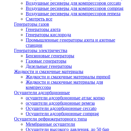
Воздушные ресиверы для компрессоров ceccato
Воздушные ресиверы для компрессоров comprag
Воздушные ресиверы для компрессоров remeza
Смотреть все
Генераторы газов
Генераторы азота
Генераторы кислорода
Промышленные генераторы азота и азотные
станции
Генераторы электричества
Бензиновые генераторы
Газовые генераторы
Дизельные генераторы
Жидкости и смазочные материалы
Жидкости и смазочные материалы mpmoil
Жидкости и смазочные материалы для
компрессора
Осушители адсорбционные
осушители адсорбционные атлас копко
осушители адсорбционные ремеза
Осушители адсорбционные ceccato
Осушители адсорбционные comprag
Осушители рефрижераторного типа
Мембранные осушители
Осушители высокого давления, до 50 бар