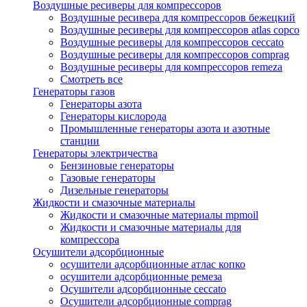
Воздушные ресиверы для компрессоров
Воздушные ресивера для компрессоров бежецкий
Воздушные ресиверы для компрессоров atlas copco
Воздушные ресиверы для компрессоров ceccato
Воздушные ресиверы для компрессоров comprag
Воздушные ресиверы для компрессоров remeza
Смотреть все
Генераторы газов
Генераторы азота
Генераторы кислорода
Промышленные генераторы азота и азотные
станции
Генераторы электричества
Бензиновые генераторы
Газовые генераторы
Дизельные генераторы
Жидкости и смазочные материалы
Жидкости и смазочные материалы mpmoil
Жидкости и смазочные материалы для
компрессора
Осушители адсорбционные
осушители адсорбционные атлас копко
осушители адсорбционные ремеза
Осушители адсорбционные ceccato
Осушители адсорбционные comprag