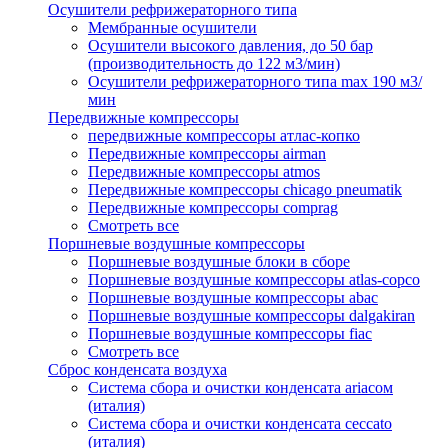
Осушители рефрижераторного типа
Мембранные осушители
Осушители высокого давления, до 50 бар
(производительность до 122 м3/мин)
Осушители рефрижераторного типа max 190 м3/
мин
Передвижные компрессоры
передвижные компрессоры атлас-копко
Передвижные компрессоры airman
Передвижные компрессоры atmos
Передвижные компрессоры chicago pneumatik
Передвижные компрессоры comprag
Смотреть все
Поршневые воздушные компрессоры
Поршневые воздушные блоки в сборе
Поршневые воздушные компрессоры atlas-copco
Поршневые воздушные компрессоры abac
Поршневые воздушные компрессоры dalgakiran
Поршневые воздушные компрессоры fiac
Смотреть все
Сброс конденсата воздуха
Система сбора и очистки конденсата ariacом
(италия)
Система сбора и очистки конденсата ceccato
(италия)