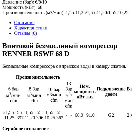
Давление (бар):
6/8/10
Мощность (кВт):
68
Производительность (м3/мин):
1,55-11,25/1,55-11,20/1,55-10,25
Описание
Характеристики
Отзывы (0)
Винтовой безмасляный компрессор
RENNER RSWF 68 D
Безмасляные компрессора с впрыском воды в камеру сжатия.
Производительность
13
Ном.
6 бар
8 бар
бар
Подключение
В
10 бар
мощность
3
3
3
дюйм
м3/мин
м
/мин
м
/мин
м
/
кВт л.с.
cfm
cfm
cfm
мин
cfm
21,55-
55-
1,55-
55-
1,55-
55-
-
-
68,0
91,0
G2
2 
11,25
397
11,20
396
10,25
362
Серийное исполнение