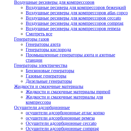
Воздушные ресиверы для компрессоров
Воздушные ресивера для компрессоров бежецкий
Воздушные ресиверы для компрессоров atlas copco
Воздушные ресиверы для компрессоров ceccato
Воздушные ресиверы для компрессоров comprag
Воздушные ресиверы для компрессоров remeza
Смотреть все
Генераторы газов
Генераторы азота
Генераторы кислорода
Промышленные генераторы азота и азотные
станции
Генераторы электричества
Бензиновые генераторы
Газовые генераторы
Дизельные генераторы
Жидкости и смазочные материалы
Жидкости и смазочные материалы mpmoil
Жидкости и смазочные материалы для
компрессора
Осушители адсорбционные
осушители адсорбционные атлас копко
осушители адсорбционные ремеза
Осушители адсорбционные ceccato
Осушители адсорбционные comprag