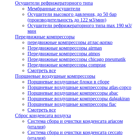
Осушители рефрижераторного типа
Мембранные осушители
Осушители высокого давления, до 50 бар
(производительность до 122 м3/мин)
Осушители рефрижераторного типа max 190 м3/
мин
Передвижные компрессоры
передвижные компрессоры атлас-копко
Передвижные компрессоры airman
Передвижные компрессоры atmos
Передвижные компрессоры chicago pneumatik
Передвижные компрессоры comprag
Смотреть все
Поршневые воздушные компрессоры
Поршневые воздушные блоки в сборе
Поршневые воздушные компрессоры atlas-copco
Поршневые воздушные компрессоры abac
Поршневые воздушные компрессоры dalgakiran
Поршневые воздушные компрессоры fiac
Смотреть все
Сброс конденсата воздуха
Система сбора и очистки конденсата ariacом
(италия)
Система сбора и очистки конденсата ceccato
(италия)