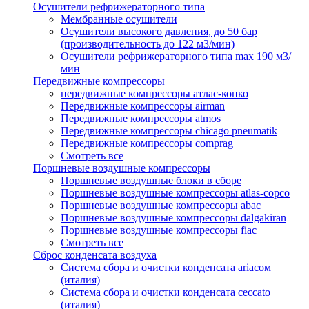
Осушители рефрижераторного типа
Мембранные осушители
Осушители высокого давления, до 50 бар
(производительность до 122 м3/мин)
Осушители рефрижераторного типа max 190 м3/
мин
Передвижные компрессоры
передвижные компрессоры атлас-копко
Передвижные компрессоры airman
Передвижные компрессоры atmos
Передвижные компрессоры chicago pneumatik
Передвижные компрессоры comprag
Смотреть все
Поршневые воздушные компрессоры
Поршневые воздушные блоки в сборе
Поршневые воздушные компрессоры atlas-copco
Поршневые воздушные компрессоры abac
Поршневые воздушные компрессоры dalgakiran
Поршневые воздушные компрессоры fiac
Смотреть все
Сброс конденсата воздуха
Система сбора и очистки конденсата ariacом
(италия)
Система сбора и очистки конденсата ceccato
(италия)