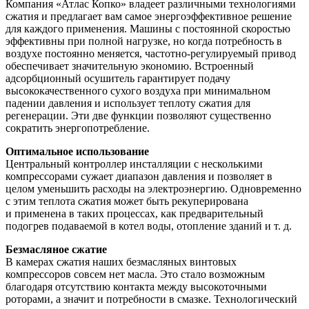
Компания «Атлас Копко» владеет различными технологиями
сжатия и предлагает вам самое энергоэффективное решение
для каждого применения. Машины с постоянной скоростью
эффективны при полной нагрузке, но когда потребность в
воздухе постоянно меняется, частотно-регулируемый привод
обеспечивает значительную экономию. Встроенный
адсорбционный осушитель гарантирует подачу
высококачественного сухого воздуха при минимальном
падении давления и использует теплоту сжатия для
регенерации. Эти две функции позволяют существенно
сократить энергопотребление.
Оптимальное использование
Центральный контроллер инсталляции с несколькими
компрессорами сужает диапазон давления и позволяет в
целом уменьшить расходы на электроэнергию. Одновременно
с этим теплота сжатия может быть рекуперирована
и применена в таких процессах, как предварительный
подогрев подаваемой в котел воды, отопление зданий и т. д.
Безмасляное сжатие
В камерах сжатия наших безмасляных винтовых
компрессоров совсем нет масла. Это стало возможным
благодаря отсутствию контакта между высокоточными
роторами, а значит и потребности в смазке. Технологический