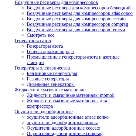
Воздушные ресиверы для компрессоров
Воздушные ресивера для компрессоров бежецкий
Воздушные ресиверы для компрессоров atlas copco
Воздушные ресиверы для компрессоров ceccato
Воздушные ресиверы для компрессоров comprag
Воздушные ресиверы для компрессоров remeza
Смотреть все
Генераторы газов
Генераторы азота
Генераторы кислорода
Промышленные генераторы азота и азотные
станции
Генераторы электричества
Бензиновые генераторы
Газовые генераторы
Дизельные генераторы
Жидкости и смазочные материалы
Жидкости и смазочные материалы mpmoil
Жидкости и смазочные материалы для
компрессора
Осушители адсорбционные
осушители адсорбционные атлас копко
осушители адсорбционные ремеза
Осушители адсорбционные ceccato
Осушители адсорбционные comprag