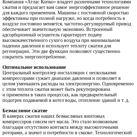
Компания «Атлас Копко» владеет различными технологиями
сжатия и предлагает вам самое энергоэффективное решение
для каждого применения. Машины с постоянной скоростью
эффективны при полной нагрузке, но когда потребность в
воздухе постоянно меняется, частотно-регулируемый привод
обеспечивает значительную экономию. Встроенный
адсорбционный осушитель гарантирует подачу
высококачественного сухого воздуха при минимальном
падении давления и использует теплоту сжатия для
регенерации. Эти две функции позволяют существенно
сократить энергопотребление.
Оптимальное использование
Центральный контроллер инсталляции с несколькими
компрессорами сужает диапазон давления и позволяет в
целом уменьшить расходы на электроэнергию. Одновременно
с этим теплота сжатия может быть рекуперирована
и применена в таких процессах, как предварительный
подогрев подаваемой в котел воды, отопление зданий и т. д.
Безмасляное сжатие
В камерах сжатия наших безмасляных винтовых
компрессоров совсем нет масла. Это стало возможным
благодаря отсутствию контакта между высокоточными
роторами, а значит и потребности в смазке. Технологический