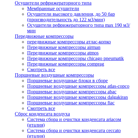
Осушители рефрижераторного типа
Мембранные осушители
Осушители высокого давления, до 50 бар
(производительность до 122 м3/мин)
Осушители рефрижераторного типа max 190 м3/
мин
Передвижные компрессоры
передвижные компрессоры атлас-копко
Передвижные компрессоры airman
Передвижные компрессоры atmos
Передвижные компрессоры chicago pneumatik
Передвижные компрессоры comprag
Смотреть все
Поршневые воздушные компрессоры
Поршневые воздушные блоки в сборе
Поршневые воздушные компрессоры atlas-copco
Поршневые воздушные компрессоры abac
Поршневые воздушные компрессоры dalgakiran
Поршневые воздушные компрессоры fiac
Смотреть все
Сброс конденсата воздуха
Система сбора и очистки конденсата ariacом
(италия)
Система сбора и очистки конденсата ceccato
(италия)