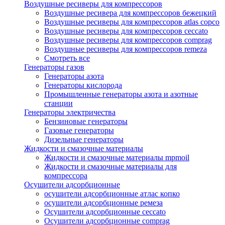
Воздушные ресиверы для компрессоров
Воздушные ресивера для компрессоров бежецкий
Воздушные ресиверы для компрессоров atlas copco
Воздушные ресиверы для компрессоров ceccato
Воздушные ресиверы для компрессоров comprag
Воздушные ресиверы для компрессоров remeza
Смотреть все
Генераторы газов
Генераторы азота
Генераторы кислорода
Промышленные генераторы азота и азотные
станции
Генераторы электричества
Бензиновые генераторы
Газовые генераторы
Дизельные генераторы
Жидкости и смазочные материалы
Жидкости и смазочные материалы mpmoil
Жидкости и смазочные материалы для
компрессора
Осушители адсорбционные
осушители адсорбционные атлас копко
осушители адсорбционные ремеза
Осушители адсорбционные ceccato
Осушители адсорбционные comprag