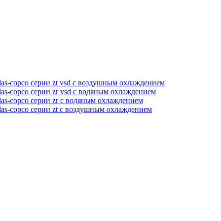
as-copco серии zt vsd с воздушным охлаждением
as-copco серии zr vsd с водяным охлаждением
as-copco серии zr с водяным охлаждением
las-copco серии zt с воздушным охлаждением