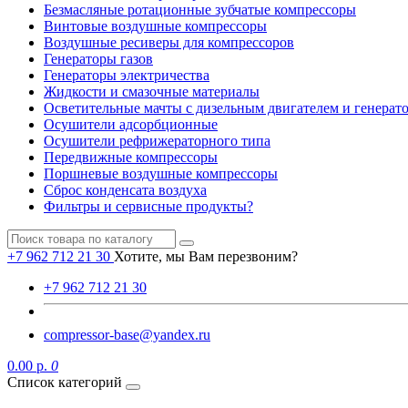
Безмасляные ротационные зубчатые компрессоры
Винтовые воздушные компрессоры
Воздушные ресиверы для компрессоров
Генераторы газов
Генераторы электричества
Жидкости и смазочные материалы
Осветительные мачты с дизельным двигателем и генерат
Осушители адсорбционные
Осушители рефрижераторного типа
Передвижные компрессоры
Поршневые воздушные компрессоры
Сброс конденсата воздуха
Фильтры и сервисные продукты?
+7 962 712 21 30
Хотите, мы Вам перезвоним?
+7 962 712 21 30
compressor-base@yandex.ru
0.00 р.
0
Список категорий