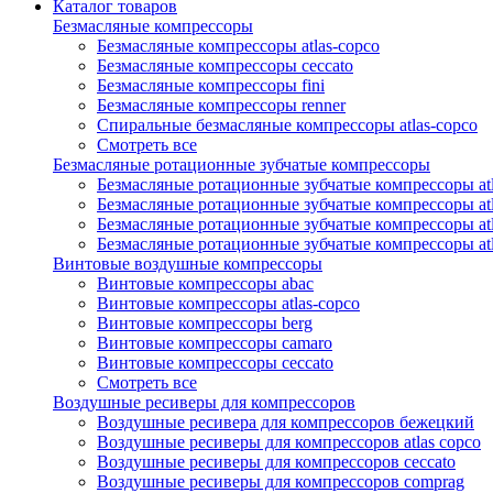
Каталог товаров
Безмасляные компрессоры
Безмасляные компрессоры atlas-copco
Безмасляные компрессоры ceccato
Безмасляные компрессоры fini
Безмасляные компрессоры renner
Спиральные безмасляные компрессоры atlas-copco
Смотреть все
Безмасляные ротационные зубчатые компрессоры
Безмасляные ротационные зубчатые компрессоры atl
Безмасляные ротационные зубчатые компрессоры atl
Безмасляные ротационные зубчатые компрессоры atl
Безмасляные ротационные зубчатые компрессоры at
Винтовые воздушные компрессоры
Винтовые компрессоры abac
Винтовые компрессоры atlas-copco
Винтовые компрессоры berg
Винтовые компрессоры camaro
Винтовые компрессоры ceccato
Смотреть все
Воздушные ресиверы для компрессоров
Воздушные ресивера для компрессоров бежецкий
Воздушные ресиверы для компрессоров atlas copco
Воздушные ресиверы для компрессоров ceccato
Воздушные ресиверы для компрессоров comprag