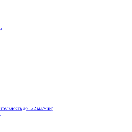
и
ительность до 122 м3/мин)
н