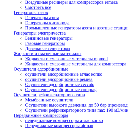
Воздушные ресиверы для компрессоров remeza
Смотреть все
Генераторы газов
Генераторы азота
Генераторы кислорода
Промышленные генераторы азота и азотные станци
Генераторы электричества
Бензиновые генераторы
Газовые генераторы
Дизельные генераторы
Жидкости и смазочные материалы
Жидкости и смазочные материалы mpmoil
Жидкости и смазочные материалы для компрессора
Осушители адсорбционные
осушители адсорбционные атлас копко
осушители адсорбционные ремеза
Осушители адсорбционные ceccato
Осушители адсорбционные comprag
Осушители рефрижераторного типа
Мембранные осушители
Осушители высокого давления, до 50 бар (производ
Осушители рефрижераторного типа max 190 м3/ми
Передвижные компрессоры
передвижные компрессоры атлас-копко
Передвижные компрессоры airman