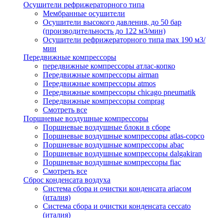
Осушители рефрижераторного типа
Мембранные осушители
Осушители высокого давления, до 50 бар
(производительность до 122 м3/мин)
Осушители рефрижераторного типа max 190 м3/
мин
Передвижные компрессоры
передвижные компрессоры атлас-копко
Передвижные компрессоры airman
Передвижные компрессоры atmos
Передвижные компрессоры chicago pneumatik
Передвижные компрессоры comprag
Смотреть все
Поршневые воздушные компрессоры
Поршневые воздушные блоки в сборе
Поршневые воздушные компрессоры atlas-copco
Поршневые воздушные компрессоры abac
Поршневые воздушные компрессоры dalgakiran
Поршневые воздушные компрессоры fiac
Смотреть все
Сброс конденсата воздуха
Система сбора и очистки конденсата ariacом
(италия)
Система сбора и очистки конденсата ceccato
(италия)