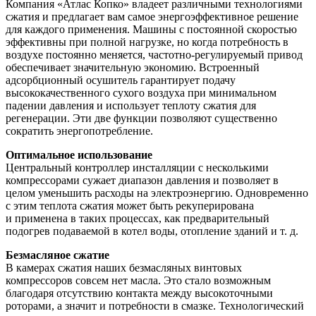
Компания «Атлас Копко» владеет различными технологиями
сжатия и предлагает вам самое энергоэффективное решение
для каждого применения. Машины с постоянной скоростью
эффективны при полной нагрузке, но когда потребность в
воздухе постоянно меняется, частотно-регулируемый привод
обеспечивает значительную экономию. Встроенный
адсорбционный осушитель гарантирует подачу
высококачественного сухого воздуха при минимальном
падении давления и использует теплоту сжатия для
регенерации. Эти две функции позволяют существенно
сократить энергопотребление.
Оптимальное использование
Центральный контроллер инсталляции с несколькими
компрессорами сужает диапазон давления и позволяет в
целом уменьшить расходы на электроэнергию. Одновременно
с этим теплота сжатия может быть рекуперирована
и применена в таких процессах, как предварительный
подогрев подаваемой в котел воды, отопление зданий и т. д.
Безмасляное сжатие
В камерах сжатия наших безмасляных винтовых
компрессоров совсем нет масла. Это стало возможным
благодаря отсутствию контакта между высокоточными
роторами, а значит и потребности в смазке. Технологический