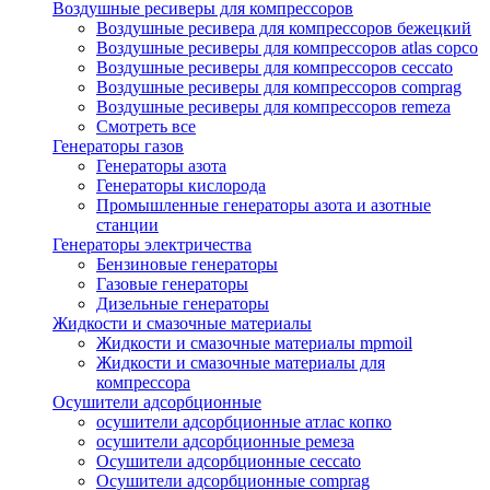
Воздушные ресиверы для компрессоров
Воздушные ресивера для компрессоров бежецкий
Воздушные ресиверы для компрессоров atlas copco
Воздушные ресиверы для компрессоров ceccato
Воздушные ресиверы для компрессоров comprag
Воздушные ресиверы для компрессоров remeza
Смотреть все
Генераторы газов
Генераторы азота
Генераторы кислорода
Промышленные генераторы азота и азотные
станции
Генераторы электричества
Бензиновые генераторы
Газовые генераторы
Дизельные генераторы
Жидкости и смазочные материалы
Жидкости и смазочные материалы mpmoil
Жидкости и смазочные материалы для
компрессора
Осушители адсорбционные
осушители адсорбционные атлас копко
осушители адсорбционные ремеза
Осушители адсорбционные ceccato
Осушители адсорбционные comprag