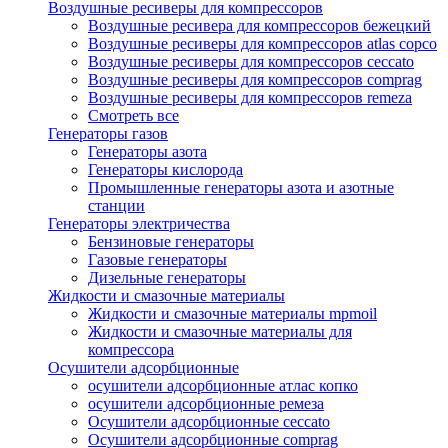
Воздушные ресиверы для компрессоров
Воздушные ресивера для компрессоров бежецкий
Воздушные ресиверы для компрессоров atlas copco
Воздушные ресиверы для компрессоров ceccato
Воздушные ресиверы для компрессоров comprag
Воздушные ресиверы для компрессоров remeza
Смотреть все
Генераторы газов
Генераторы азота
Генераторы кислорода
Промышленные генераторы азота и азотные
станции
Генераторы электричества
Бензиновые генераторы
Газовые генераторы
Дизельные генераторы
Жидкости и смазочные материалы
Жидкости и смазочные материалы mpmoil
Жидкости и смазочные материалы для
компрессора
Осушители адсорбционные
осушители адсорбционные атлас копко
осушители адсорбционные ремеза
Осушители адсорбционные ceccato
Осушители адсорбционные comprag