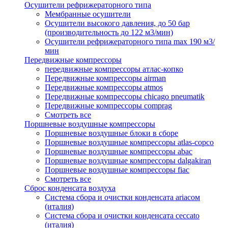
Осушители рефрижераторного типа
Мембранные осушители
Осушители высокого давления, до 50 бар
(производительность до 122 м3/мин)
Осушители рефрижераторного типа max 190 м3/
мин
Передвижные компрессоры
передвижные компрессоры атлас-копко
Передвижные компрессоры airman
Передвижные компрессоры atmos
Передвижные компрессоры chicago pneumatik
Передвижные компрессоры comprag
Смотреть все
Поршневые воздушные компрессоры
Поршневые воздушные блоки в сборе
Поршневые воздушные компрессоры atlas-copco
Поршневые воздушные компрессоры abac
Поршневые воздушные компрессоры dalgakiran
Поршневые воздушные компрессоры fiac
Смотреть все
Сброс конденсата воздуха
Система сбора и очистки конденсата ariacом
(италия)
Система сбора и очистки конденсата ceccato
(италия)