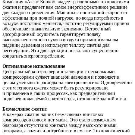
Компания «Атлас Копко» владеет различными технологиями
сжатия и предлагает вам самое энергоэффективное решение
для каждого применения. Машины с постоянной скоростью
эффективны при полной нагрузке, но когда потребность в
воздухе постоянно меняется, частотно-регулируемый привод
обеспечивает значительную экономию. Встроенный
адсорбционный осушитель гарантирует подачу
высококачественного сухого воздуха при минимальном
падении давления и использует теплоту сжатия для
регенерации. Эти две функции позволяют существенно
сократить энергопотребление.
Оптимальное использование
Центральный контроллер инсталляции с несколькими
компрессорами сужает диапазон давления и позволяет в
целом уменьшить расходы на электроэнергию. Одновременно
с этим теплота сжатия может быть рекуперирована
и применена в таких процессах, как предварительный
подогрев подаваемой в котел воды, отопление зданий и т. д.
Безмасляное сжатие
В камерах сжатия наших безмасляных винтовых
компрессоров совсем нет масла. Это стало возможным
благодаря отсутствию контакта между высокоточными
роторами, а значит и потребности в смазке. Технологический