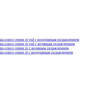
as-copco серии zt vsd с воздушным охлаждением
as-copco серии zr vsd с водяным охлаждением
as-copco серии zr с водяным охлаждением
las-copco серии zt с воздушным охлаждением