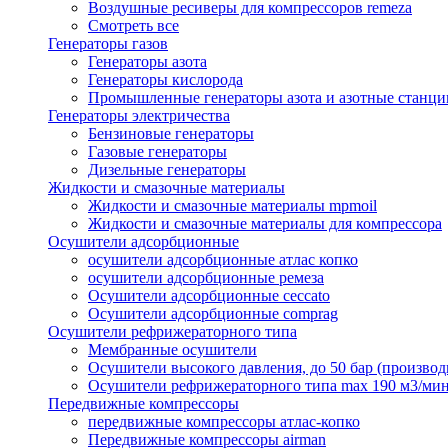
Воздушные ресиверы для компрессоров remeza
Смотреть все
Генераторы газов
Генераторы азота
Генераторы кислорода
Промышленные генераторы азота и азотные станци
Генераторы электричества
Бензиновые генераторы
Газовые генераторы
Дизельные генераторы
Жидкости и смазочные материалы
Жидкости и смазочные материалы mpmoil
Жидкости и смазочные материалы для компрессора
Осушители адсорбционные
осушители адсорбционные атлас копко
осушители адсорбционные ремеза
Осушители адсорбционные ceccato
Осушители адсорбционные comprag
Осушители рефрижераторного типа
Мембранные осушители
Осушители высокого давления, до 50 бар (производ
Осушители рефрижераторного типа max 190 м3/ми
Передвижные компрессоры
передвижные компрессоры атлас-копко
Передвижные компрессоры airman