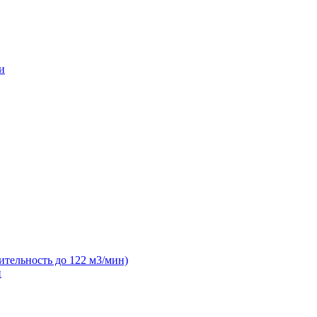
и
ительность до 122 м3/мин)
н