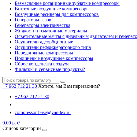
Безмасляные ротационные зубчатые компрессоры
Винтовые воздушные компрессоры
Воздушные ресиверы для компрессоров
Генераторы газов
Генераторы электричества
Жидкости и смазочные материалы
Осветительные мачты с дизельным двигателем и генерат
Осушители адсорбционные
Осушители рефрижераторного типа
Передвижные компрессоры
Поршневые воздушные компрессоры
Сброс конденсата воздуха
Фильтры и сервисные продукты?
+7 962 712 21 30
Хотите, мы Вам перезвоним?
+7 962 712 21 30
compressor-base@yandex.ru
0.00 р.
0
Список категорий