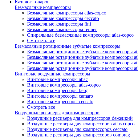
Каталог товаров
Безмасляные компрессоры
Безмасляные компрессоры atlas-copco
Безмасляные компрессоры ceccato
Безмасляные компрессоры fini
Безмасляные компрессоры renner
Спиральные безмасляные компрессоры atlas-copco
Смотреть все
Безмасляные ротационные зубчатые компрессоры
Безмасляные ротационные зубчатые компрессоры atl
Безмасляные ротационные зубчатые компрессоры atl
Безмасляные ротационные зубчатые компрессоры atl
Безмасляные ротационные зубчатые компрессоры at
Винтовые воздушные компрессоры
Винтовые компрессоры abac
Винтовые компрессоры atlas-copco
Винтовые компрессоры berg
Винтовые компрессоры camaro
Винтовые компрессоры ceccato
Смотреть все
Воздушные ресиверы для компрессоров
Воздушные ресивера для компрессоров бежецкий
Воздушные ресиверы для компрессоров atlas copco
Воздушные ресиверы для компрессоров ceccato
Воздушные ресиверы для компрессоров comprag