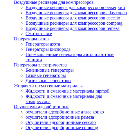
Воздушные ресиверы для компрессоров
Воздушные ресивера для компрессоров бежецкий
Воздушные ресиверы для компрессоров atlas copco
Воздушные ресиверы для компрессоров ceccato
Воздушные ресиверы для компрессоров comprag
Воздушные ресиверы для компрессоров remeza
Смотреть все
Генераторы газов
Генераторы азота
Генераторы кислорода
Промышленные генераторы азота и азотные
станции
Генераторы электричества
Бензиновые генераторы
Газовые генераторы
Дизельные генераторы
Жидкости и смазочные материалы
Жидкости и смазочные материалы mpmoil
Жидкости и смазочные материалы для
компрессора
Осушители адсорбционные
осушители адсорбционные атлас копко
осушители адсорбционные ремеза
Осушители адсорбционные ceccato
Осушители адсорбционные comprag