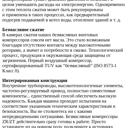
целом уменьшить расходы на электроэнергию. Одновременно
с этим теплота сжатия может быть рекуперирована
и применена в таких процессах, как предварительный
подогрев подаваемой в котел воды, отопление зданий и т. д.
Безмасляное сжатие
В камерах сжатия наших безмасляных винтовых
компрессоров совсем нет масла. Это стало возможным
благодаря отсутствию контакта между высокоточными
роторами, а значит и потребности в смазке. Технологический
процесс, продукция и окружающая среда защищены от
загрязнения. Первый воздушный компрессор,
сертифицированный TUV как “безмасляный” (ISO 8573-1
Класс 0).
Интегрированная конструкция
Внутренние трубопроводы, высокотехнологичные элементы,
частотно-регулируемый привод, полностью совместимые
компоненты... единственный способ обеспечить высокую
надежность. Каждая машина проходит испытания на
соответствие указанным техническим характеристикам и
безопасность. Вы не столкнетесь ни с какими
непредвиденными ситуациями. Безмасляные компрессоры
ZR/ZT действительно сразу готовы к работе. Просто
установите их на ровном полу, подключите к источнику