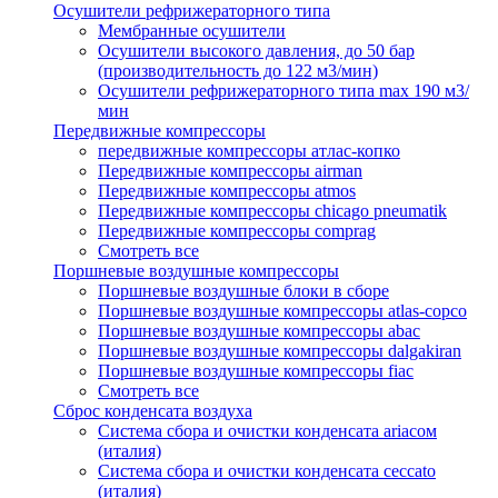
Осушители рефрижераторного типа
Мембранные осушители
Осушители высокого давления, до 50 бар
(производительность до 122 м3/мин)
Осушители рефрижераторного типа max 190 м3/
мин
Передвижные компрессоры
передвижные компрессоры атлас-копко
Передвижные компрессоры airman
Передвижные компрессоры atmos
Передвижные компрессоры chicago pneumatik
Передвижные компрессоры comprag
Смотреть все
Поршневые воздушные компрессоры
Поршневые воздушные блоки в сборе
Поршневые воздушные компрессоры atlas-copco
Поршневые воздушные компрессоры abac
Поршневые воздушные компрессоры dalgakiran
Поршневые воздушные компрессоры fiac
Смотреть все
Сброс конденсата воздуха
Система сбора и очистки конденсата ariacом
(италия)
Система сбора и очистки конденсата ceccato
(италия)