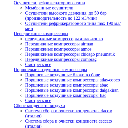
Осушители рефрижераторного типа
Мембранные осушители
Осушители высокого давления, до 50 бар
(производительность до 122 м3/мин)
Осушители рефрижераторного типа max 190 м3/
мин
Передвижные компрессоры
передвижные компрессоры атлас-копко
Передвижные компрессоры airman
Передвижные компрессоры atmos
Передвижные компрессоры chicago pneumatik
Передвижные компрессоры comprag
Смотреть все
Поршневые воздушные компрессоры
Поршневые воздушные блоки в сборе
Поршневые воздушные компрессоры atlas-copco
Поршневые воздушные компрессоры abac
Поршневые воздушные компрессоры dalgakiran
Поршневые воздушные компрессоры fiac
Смотреть все
Сброс конденсата воздуха
Система сбора и очистки конденсата ariacом
(италия)
Система сбора и очистки конденсата ceccato
(италия)