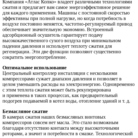
Компания «Атлас Копко» владеет различными технологиями
сжатия и предлагает вам самое энергоэффективное решение
для каждого применения. Машины с постоянной скоростью
эффективны при полной нагрузке, но когда потребность в
воздухе постоянно меняется, частотно-регулируемый привод
обеспечивает значительную экономию. Встроенный
адсорбционный осушитель гарантирует подачу
высококачественного сухого воздуха при минимальном
падении давления и использует теплоту сжатия для
регенерации. Эти две функции позволяют существенно
сократить энергопотребление.
Оптимальное использование
Центральный контроллер инсталляции с несколькими
компрессорами сужает диапазон давления и позволяет в
целом уменьшить расходы на электроэнергию. Одновременно
с этим теплота сжатия может быть рекуперирована
и применена в таких процессах, как предварительный
подогрев подаваемой в котел воды, отопление зданий и т. д.
Безмасляное сжатие
В камерах сжатия наших безмасляных винтовых
компрессоров совсем нет масла. Это стало возможным
благодаря отсутствию контакта между высокоточными
роторами, а значит и потребности в смазке. Технологический