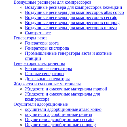
Воздушные ресиверы для компрессоров
Воздушные ресивера для компрессоров бежецкий
Воздушные ресиверы для компрессоров atlas copco
Воздушные ресиверы для компрессоров ceccato
Воздушные ресиверы для компрессоров comprag
Воздушные ресиверы для компрессоров remeza
Смотреть все
Генераторы газов
Генераторы азота
Генераторы кислорода
Промышленные генераторы азота и азотные
станции
Генераторы электричества
Бензиновые генераторы
Газовые генераторы
Дизельные генераторы
Жидкости и смазочные материалы
Жидкости и смазочные материалы mpmoil
Жидкости и смазочные материалы для
компрессора
Осушители адсорбционные
осушители адсорбционные атлас копко
осушители адсорбционные ремеза
Осушители адсорбционные ceccato
Осушители адсорбционные comprag