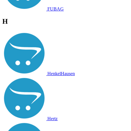
FUBAG
H
HenkelHausen
Hertz