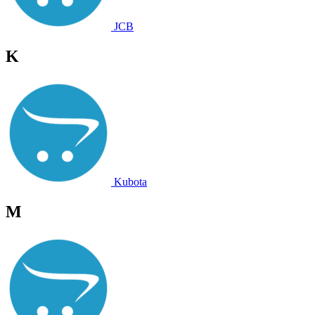
JCB
K
Kubota
M