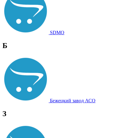
SDMO
Б
Бежецкий завод АСО
З