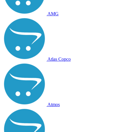
AMG
Atlas Copco
Atmos