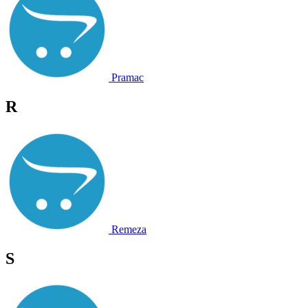
Pramac
R
Remeza
S