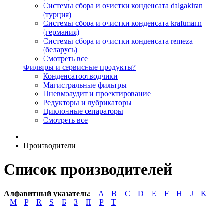
Системы сбора и очистки конденсата dalgakiran
(турция)
Системы сбора и очистки конденсата kraftmann
(германия)
Системы сбора и очистки конденсата remeza
(беларусь)
Смотреть все
Фильтры и сервисные продукты?
Конденсатоотводчики
Магистральные фильтры
Пневмоаудит и проектирование
Редукторы и лубрикаторы
Циклонные сепараторы
Смотреть все
Производители
Список производителей
Алфавитный указатель:
A
B
C
D
E
F
H
J
K
M
P
R
S
Б
З
П
Р
Т