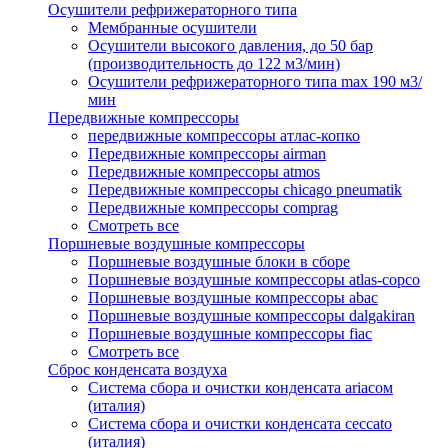
Осушители рефрижераторного типа
Мембранные осушители
Осушители высокого давления, до 50 бар
(производительность до 122 м3/мин)
Осушители рефрижераторного типа max 190 м3/
мин
Передвижные компрессоры
передвижные компрессоры атлас-копко
Передвижные компрессоры airman
Передвижные компрессоры atmos
Передвижные компрессоры chicago pneumatik
Передвижные компрессоры comprag
Смотреть все
Поршневые воздушные компрессоры
Поршневые воздушные блоки в сборе
Поршневые воздушные компрессоры atlas-copco
Поршневые воздушные компрессоры abac
Поршневые воздушные компрессоры dalgakiran
Поршневые воздушные компрессоры fiac
Смотреть все
Сброс конденсата воздуха
Система сбора и очистки конденсата ariacом
(италия)
Система сбора и очистки конденсата ceccato
(италия)