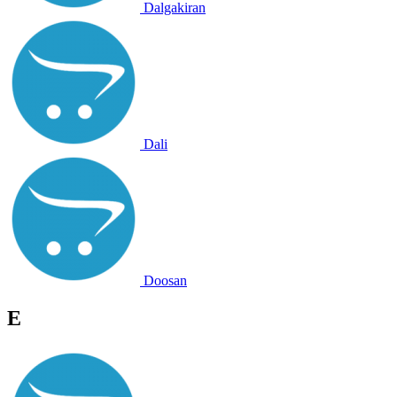
Dalgakiran
Dali
Doosan
E