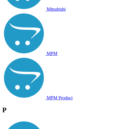
Mitsubishi
MPM
MPM Product
P