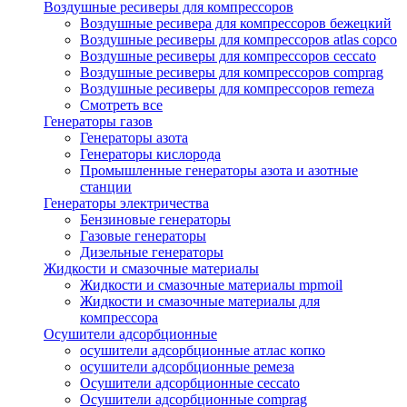
Воздушные ресиверы для компрессоров
Воздушные ресивера для компрессоров бежецкий
Воздушные ресиверы для компрессоров atlas copco
Воздушные ресиверы для компрессоров ceccato
Воздушные ресиверы для компрессоров comprag
Воздушные ресиверы для компрессоров remeza
Смотреть все
Генераторы газов
Генераторы азота
Генераторы кислорода
Промышленные генераторы азота и азотные
станции
Генераторы электричества
Бензиновые генераторы
Газовые генераторы
Дизельные генераторы
Жидкости и смазочные материалы
Жидкости и смазочные материалы mpmoil
Жидкости и смазочные материалы для
компрессора
Осушители адсорбционные
осушители адсорбционные атлас копко
осушители адсорбционные ремеза
Осушители адсорбционные ceccato
Осушители адсорбционные comprag