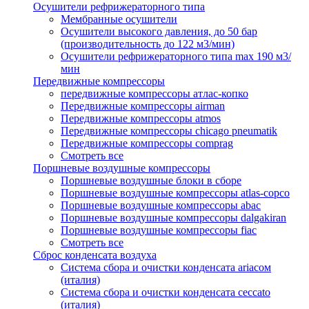
Осушители рефрижераторного типа
Мембранные осушители
Осушители высокого давления, до 50 бар
(производительность до 122 м3/мин)
Осушители рефрижераторного типа max 190 м3/
мин
Передвижные компрессоры
передвижные компрессоры атлас-копко
Передвижные компрессоры airman
Передвижные компрессоры atmos
Передвижные компрессоры chicago pneumatik
Передвижные компрессоры comprag
Смотреть все
Поршневые воздушные компрессоры
Поршневые воздушные блоки в сборе
Поршневые воздушные компрессоры atlas-copco
Поршневые воздушные компрессоры abac
Поршневые воздушные компрессоры dalgakiran
Поршневые воздушные компрессоры fiac
Смотреть все
Сброс конденсата воздуха
Система сбора и очистки конденсата ariacом
(италия)
Система сбора и очистки конденсата ceccato
(италия)