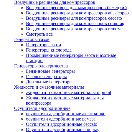
Воздушные ресиверы для компрессоров
Воздушные ресивера для компрессоров бежецкий
Воздушные ресиверы для компрессоров atlas copco
Воздушные ресиверы для компрессоров ceccato
Воздушные ресиверы для компрессоров comprag
Воздушные ресиверы для компрессоров remeza
Смотреть все
Генераторы газов
Генераторы азота
Генераторы кислорода
Промышленные генераторы азота и азотные
станции
Генераторы электричества
Бензиновые генераторы
Газовые генераторы
Дизельные генераторы
Жидкости и смазочные материалы
Жидкости и смазочные материалы mpmoil
Жидкости и смазочные материалы для
компрессора
Осушители адсорбционные
осушители адсорбционные атлас копко
осушители адсорбционные ремеза
Осушители адсорбционные ceccato
Осушители адсорбционные comprag