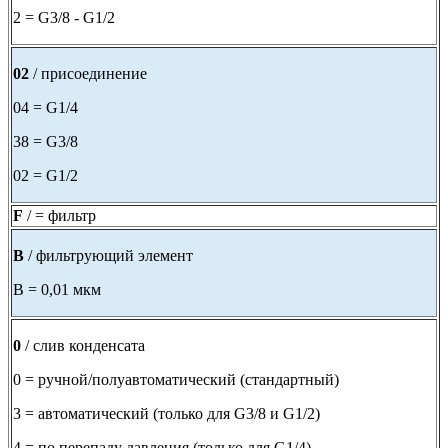
2 = G3/8 - G1/2
02
/ присоединение
04 = G1/4
38 = G3/8
02 = G1/2
F
/ = фильтр
B
/ фильтрующий элемент
B = 0,01 мкм
0
/ слив конденсата
0 = ручной/полуавтоматический (стандартный)
3 = автоматический (только для G3/8 и G1/2)
4 = по перепаду давления (только для G1/4)