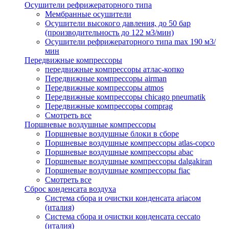
Осушители рефрижераторного типа
Мембранные осушители
Осушители высокого давления, до 50 бар
(производительность до 122 м3/мин)
Осушители рефрижераторного типа max 190 м3/
мин
Передвижные компрессоры
передвижные компрессоры атлас-копко
Передвижные компрессоры airman
Передвижные компрессоры atmos
Передвижные компрессоры chicago pneumatik
Передвижные компрессоры comprag
Смотреть все
Поршневые воздушные компрессоры
Поршневые воздушные блоки в сборе
Поршневые воздушные компрессоры atlas-copco
Поршневые воздушные компрессоры abac
Поршневые воздушные компрессоры dalgakiran
Поршневые воздушные компрессоры fiac
Смотреть все
Сброс конденсата воздуха
Система сбора и очистки конденсата ariacом
(италия)
Система сбора и очистки конденсата ceccato
(италия)