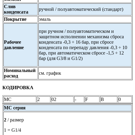
Слив
ручной / полуавтоматический (стандарт)
конденсата
Покрытие
эмаль
при ручном / полуавтоматическом и
защитном исполнении механизма сброса
Рабочее
конденсата -0,3 ÷ 16 бар, при сбросе
давление
конденсата по перепаду давления -0,3 ÷ 10
бар, при автоматическом сбросе -1,5 ÷ 12
бар (для G3/8 и G1/2)
Номинальный
см. график
расход
КОДИРОВКА
МС
2
02
-
F
B
0
МС
серия
2
/ размер
1 = G1/4