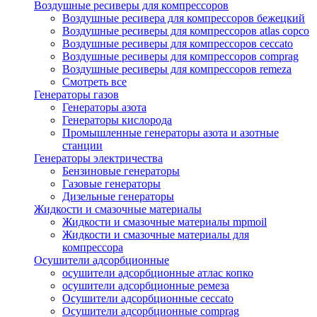
Воздушные ресиверы для компрессоров
Воздушные ресивера для компрессоров бежецкий
Воздушные ресиверы для компрессоров atlas copco
Воздушные ресиверы для компрессоров ceccato
Воздушные ресиверы для компрессоров comprag
Воздушные ресиверы для компрессоров remeza
Смотреть все
Генераторы газов
Генераторы азота
Генераторы кислорода
Промышленные генераторы азота и азотные
станции
Генераторы электричества
Бензиновые генераторы
Газовые генераторы
Дизельные генераторы
Жидкости и смазочные материалы
Жидкости и смазочные материалы mpmoil
Жидкости и смазочные материалы для
компрессора
Осушители адсорбционные
осушители адсорбционные атлас копко
осушители адсорбционные ремеза
Осушители адсорбционные ceccato
Осушители адсорбционные comprag