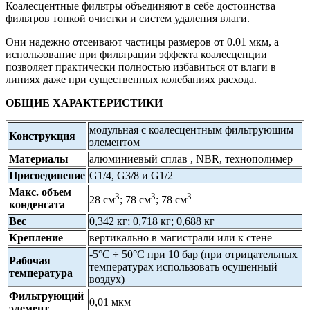
Коалесцентные фильтры объединяют в себе достоинства
фильтров тонкой очистки и систем удаления влаги.
Они надежно отсеивают частицы размеров от 0.01 мкм, а
использование при фильтрации эффекта коалесценции
позволяет практически полностью избавиться от влаги в
линиях даже при существенных колебаниях расхода.
ОБЩИЕ ХАРАКТЕРИСТИКИ
модульная с коалесцентным фильтрующим
Конструкция
элементом
Материалы
алюминиевый сплав , NBR, технополимер
Присоединение
G1/4, G3/8 и G1/2
Макс. объем
3
3
3
28 см
; 78 см
; 78 см
конденсата
Вес
0,342 кг; 0,718 кг; 0,688 кг
Крепление
вертикально в магистрали или к стене
-5°C ÷ 50°C при 10 бар (при отрицательных
Рабочая
температурах использовать осушенный
температура
воздух)
Фильтрующий
0,01 мкм
элемент