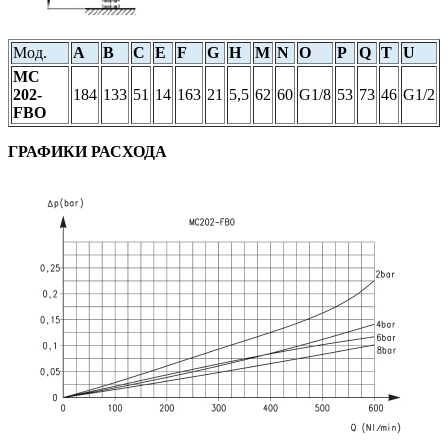
Мод.
A
B
C
E
F
G
H
M
N
O
P
Q
T
U
MC
202-
184
133
51
14
163
21
5,5
62
60
G1/8
53
73
46
G1/2
FBO
ГРАФИКИ РАСХОДА