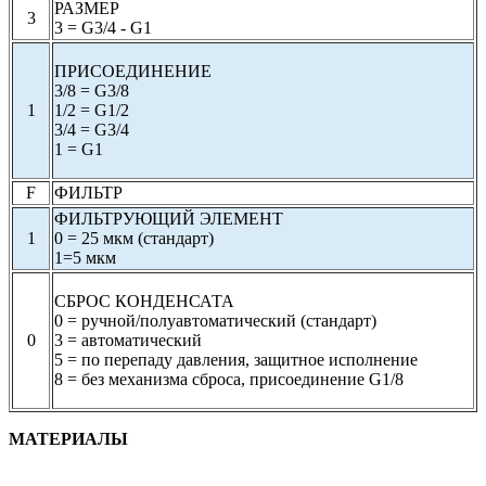
РАЗМЕР
3
3 = G3/4 - G1
ПРИСОЕДИНЕНИЕ
3/8 = G3/8
1
1/2 = G1/2
3/4 = G3/4
1 = G1
F
ФИЛЬТР
ФИЛЬТРУЮЩИЙ ЭЛЕМЕНТ
1
0 = 25 мкм (стандарт)
1=5 мкм
СБРОС КОНДЕНСАТА
0 = ручной/полуавтоматический (стандарт)
0
3 = автоматический
5 = по перепаду давления, защитное исполнение
8 = без механизма сброса, присоединение G1/8
МАТЕРИАЛЫ