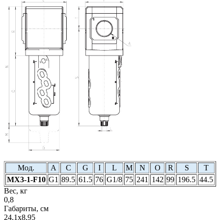
Мод.
A
С
G
I
L
М
N
О
R
S
Т
MX3-1-F10
G1
89.5
61.5
76
G1/8
75
241
142
99
196.5
44.5
Вес, кг
0,8
Габариты, см
24,1х8,95