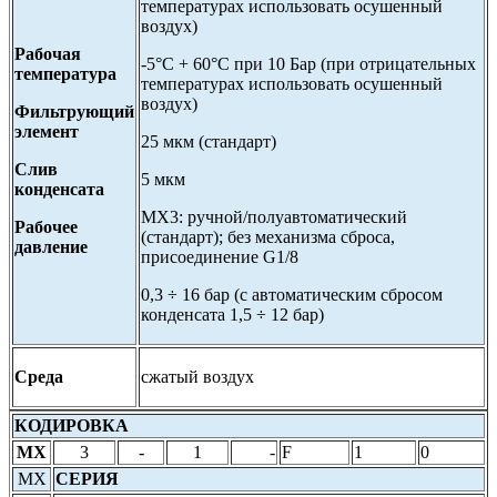
температурах использовать осушенный
воздух)
Рабочая
-5°С + 60°С при 10 Бар (при отрицательных
температура
температурах использовать осушенный
воздух)
Фильтрующий
элемент
25 мкм (стандарт)
Слив
5 мкм
конденсата
MX3: ручной/полуавтоматический
Рабочее
(стандарт); без механизма сброса,
давление
присоединение G1/8
0,3 ÷ 16 бар (с автоматическим сбросом
конденсата 1,5 ÷ 12 бар)
Среда
сжатый воздух
КОДИРОВКА
MX
3
-
1
-
F
1
0
MX
СЕРИЯ