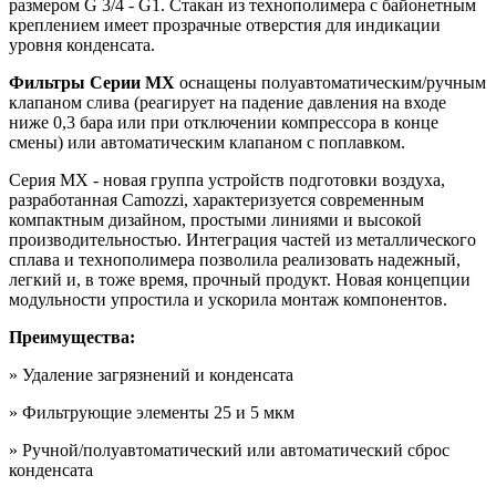
размером G 3/4 - G1. Cтакан из технополимера с байонетным
креплением имеет прозрачные отверстия для индикации
уровня конденсата.
Фильтры Серии MX
оснащены полуавтоматическим/ручным
клапаном слива (реагирует на падение давления на входе
ниже 0,3 бара или при отключении компрессора в конце
смены) или автоматическим клапаном с поплавком.
Серия MX - новая группа устройств подготовки воздуха,
разработанная Camozzi, характеризуется современным
компактным дизайном, простыми линиями и высокой
производительностью. Интеграция частей из металлического
сплава и технополимера позволила реализовать надежный,
легкий и, в тоже время, прочный продукт. Новая концепции
модульности упростила и ускорила монтаж компонентов.
Преимущества:
» Удаление загрязнений и конденсата
» Фильтрующие элементы 25 и 5 мкм
» Ручной/полуавтоматический или автоматический сброс
конденсата