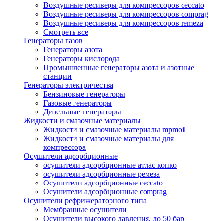
Воздушные ресиверы для компрессоров ceccato
Воздушные ресиверы для компрессоров comprag
Воздушные ресиверы для компрессоров remeza
Смотреть все
Генераторы газов
Генераторы азота
Генераторы кислорода
Промышленные генераторы азота и азотные
станции
Генераторы электричества
Бензиновые генераторы
Газовые генераторы
Дизельные генераторы
Жидкости и смазочные материалы
Жидкости и смазочные материалы mpmoil
Жидкости и смазочные материалы для
компрессора
Осушители адсорбционные
осушители адсорбционные атлас копко
осушители адсорбционные ремеза
Осушители адсорбционные ceccato
Осушители адсорбционные comprag
Осушители рефрижераторного типа
Мембранные осушители
Осушители высокого давления, до 50 бар