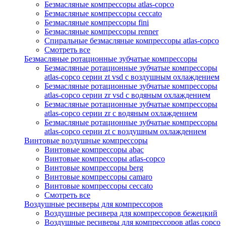
Безмасляные компрессоры atlas-copco
Безмасляные компрессоры ceccato
Безмасляные компрессоры fini
Безмасляные компрессоры renner
Спиральные безмасляные компрессоры atlas-copco
Смотреть все
Безмасляные ротационные зубчатые компрессоры
Безмасляные ротационные зубчатые компрессоры
atlas-copco серии zt vsd с воздушным охлаждением
Безмасляные ротационные зубчатые компрессоры
atlas-copco серии zr vsd с водяным охлаждением
Безмасляные ротационные зубчатые компрессоры
atlas-copco серии zr с водяным охлаждением
Безмасляные ротационные зубчатые компрессоры
atlas-copco серии zt с воздушным охлаждением
Винтовые воздушные компрессоры
Винтовые компрессоры abac
Винтовые компрессоры atlas-copco
Винтовые компрессоры berg
Винтовые компрессоры camaro
Винтовые компрессоры ceccato
Смотреть все
Воздушные ресиверы для компрессоров
Воздушные ресивера для компрессоров бежецкий
Воздушные ресиверы для компрессоров atlas copco