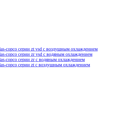
as-copco серии zt vsd с воздушным охлаждением
as-copco серии zr vsd с водяным охлаждением
as-copco серии zr с водяным охлаждением
las-copco серии zt с воздушным охлаждением