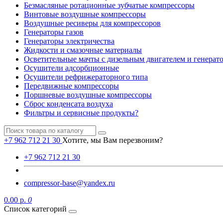
Безмасляные ротационные зубчатые компрессоры
Винтовые воздушные компрессоры
Воздушные ресиверы для компрессоров
Генераторы газов
Генераторы электричества
Жидкости и смазочные материалы
Осветительные мачты с дизельным двигателем и генерат
Осушители адсорбционные
Осушители рефрижераторного типа
Передвижные компрессоры
Поршневые воздушные компрессоры
Сброс конденсата воздуха
Фильтры и сервисные продукты?
+7 962 712 21 30
Хотите, мы Вам перезвоним?
+7 962 712 21 30
compressor-base@yandex.ru
0.00 р.
0
Список категорий