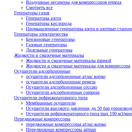
Воздушные ресиверы для компрессоров remeza
Смотреть все
Генераторы газов
Генераторы азота
Генераторы кислорода
Промышленные генераторы азота и азотные станци
Генераторы электричества
Бензиновые генераторы
Газовые генераторы
Дизельные генераторы
Жидкости и смазочные материалы
Жидкости и смазочные материалы mpmoil
Жидкости и смазочные материалы для компрессора
Осушители адсорбционные
осушители адсорбционные атлас копко
осушители адсорбционные ремеза
Осушители адсорбционные ceccato
Осушители адсорбционные comprag
Осушители рефрижераторного типа
Мембранные осушители
Осушители высокого давления, до 50 бар (производ
Осушители рефрижераторного типа max 190 м3/ми
Передвижные компрессоры
передвижные компрессоры атлас-копко
Передвижные компрессоры airman