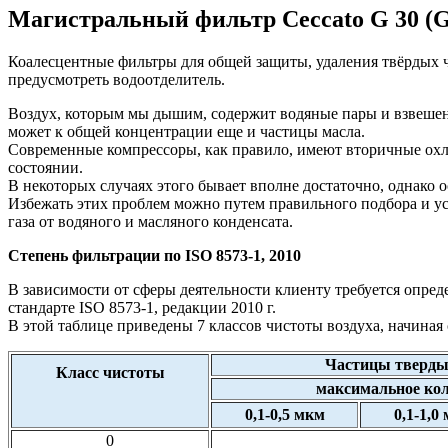
Магистральный фильтр Ceccato G 30 (G
Коалесцентные фильтры для общей защиты, удаления твёрдых ча
предусмотреть водоотделитель.
Воздух, которым мы дышим, содержит водяные пары и взвешенн
может к общей концентрации еще и частицы масла.
Современные компрессоры, как правило, имеют вторичные ох
состоянии.
В некоторых случаях этого бывает вполне достаточно, однако о
Избежать этих проблем можно путем правильного подбора и у
газа от водяного и масляного конденсата.
Степень фильтрации по ISO 8573-1, 2010
В зависимости от сферы деятельности клиенту требуется опред
стандарте ISO 8573-1, редакции 2010 г.
В этой таблице приведены 7 классов чистоты воздуха, начиная с
Частицы тверды
Класс чистоты
максимальное кол
0,1-0,5 мкм
0,1-1,0
0