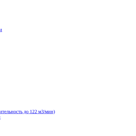
и
ительность до 122 м3/мин)
н