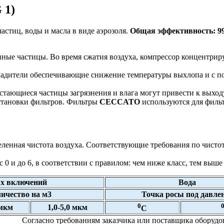
 1)
стиц, воды и масла в виде аэрозоля.
Общая эффективность: 
ые частицы. Во время сжатия воздуха, компрессор концентрируе
ладители обеспечивающие снижение температуры выхлопа и с п
стающиеся частицы загрязнения и влага могут привести к выходу
становки фильтров. Фильтры
CECCATO
используются для фильт
еленная чистота воздуха. Соответствующие требования по чистот
 0 и до 6, в соответствии с правилом: чем ниже класс, тем выше 
х включений
Вода
ичество на м3
Точка росы под давле
0
 мкм
1,0-5,0 мкм
C
Согласно требованиям заказчика или поставщика оборудов