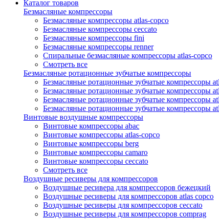
Каталог товаров
Безмасляные компрессоры
Безмасляные компрессоры atlas-copco
Безмасляные компрессоры ceccato
Безмасляные компрессоры fini
Безмасляные компрессоры renner
Спиральные безмасляные компрессоры atlas-copco
Смотреть все
Безмасляные ротационные зубчатые компрессоры
Безмасляные ротационные зубчатые компрессоры atl
Безмасляные ротационные зубчатые компрессоры atl
Безмасляные ротационные зубчатые компрессоры atl
Безмасляные ротационные зубчатые компрессоры at
Винтовые воздушные компрессоры
Винтовые компрессоры abac
Винтовые компрессоры atlas-copco
Винтовые компрессоры berg
Винтовые компрессоры camaro
Винтовые компрессоры ceccato
Смотреть все
Воздушные ресиверы для компрессоров
Воздушные ресивера для компрессоров бежецкий
Воздушные ресиверы для компрессоров atlas copco
Воздушные ресиверы для компрессоров ceccato
Воздушные ресиверы для компрессоров comprag