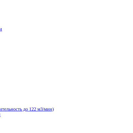
и
ительность до 122 м3/мин)
н