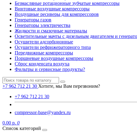
Безмасляные ротационные зубчатые компрессоры
Винтовые воздушные компрессоры
Воздушные ресиверы для компрессоров
Генераторы газов
Генераторы электричества
Жидкости и смазочные материалы
Осветительные мачты с дизельным двигателем и генерат
Осушители адсорбционные
Осушители рефрижераторного типа
Передвижные компрессоры
Поршневые воздушные компрессоры
Сброс конденсата воздуха
Фильтры и сервисные продукты?
+7 962 712 21 30
Хотите, мы Вам перезвоним?
+7 962 712 21 30
compressor-base@yandex.ru
0.00 р.
0
Список категорий