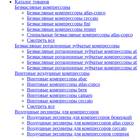
Каталог товаров
Безмасляные компрессоры
Безмасляные компрессоры atlas-copco
Безмасляные компрессоры ceccato
Безмасляные компрессоры fini
Безмасляные компрессоры renner
Спиральные безмасляные компрессоры atlas-copco
Смотреть все
Безмасляные ротационные зубчатые компрессоры
Безмасляные ротационные зубчатые компрессоры atl
Безмасляные ротационные зубчатые компрессоры atl
Безмасляные ротационные зубчатые компрессоры atl
Безмасляные ротационные зубчатые компрессоры at
Винтовые воздушные компрессоры
Винтовые компрессоры abac
Винтовые компрессоры atlas-copco
Винтовые компрессоры berg
Винтовые компрессоры camaro
Винтовые компрессоры ceccato
Смотреть все
Воздушные ресиверы для компрессоров
Воздушные ресивера для компрессоров бежецкий
Воздушные ресиверы для компрессоров atlas copco
Воздушные ресиверы для компрессоров ceccato
Воздушные ресиверы для компрессоров comprag