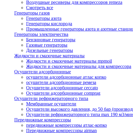
Воздушные ресиверы для компрессоров remeza
Смотреть все
Генераторы газов
Генераторы азота
Генераторы кислорода
Промышленные генераторы азота и азотные станци
Генераторы электричества
Бензиновые генераторы
Газовые генераторы
Дизельные генераторы
Жидкости и смазочные материалы
Жидкости и смазочные материалы mpmoil
Жидкости и смазочные материалы для компрессора
Осушители адсорбционные
осушители адсорбционные атлас копко
осушители адсорбционные ремеза
Осушители адсорбционные ceccato
Осушители адсорбционные comprag
Осушители рефрижераторного типа
Мембранные осушители
Осушители высокого давления, до 50 бар (производ
Осушители рефрижераторного типа max 190 м3/ми
Передвижные компрессоры
передвижные компрессоры атлас-копко
Передвижные компрессоры airman