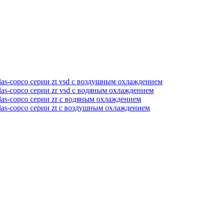
as-copco серии zt vsd с воздушным охлаждением
as-copco серии zr vsd с водяным охлаждением
as-copco серии zr с водяным охлаждением
las-copco серии zt с воздушным охлаждением