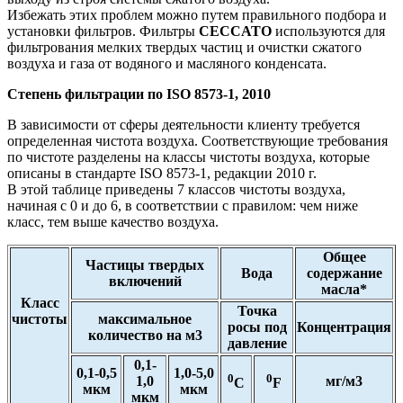
Избежать этих проблем можно путем правильного подбора и
установки фильтров. Фильтры
CECCATO
используются для
фильтрования мелких твердых частиц и очистки сжатого
воздуха и газа от водяного и масляного конденсата.
Степень фильтрации по ISO 8573-1, 2010
В зависимости от сферы деятельности клиенту требуется
определенная чистота воздуха. Соответствующие требования
по чистоте разделены на классы чистоты воздуха, которые
описаны в стандарте ISO 8573-1, редакции 2010 г.
В этой таблице приведены 7 классов чистоты воздуха,
начиная с 0 и до 6, в соответствии с правилом: чем ниже
класс, тем выше качество воздуха.
Общее
Частицы твердых
Вода
содержание
включений
масла*
Класс
Точка
чистоты
максимальное
росы под
Концентрация
количество на м3
давление
0,1-
0,1-0,5
1,0-5,0
0
0
1,0
мг/м3
C
F
мкм
мкм
мкм