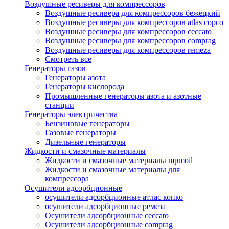
Воздушные ресиверы для компрессоров
Воздушные ресивера для компрессоров бежецкий
Воздушные ресиверы для компрессоров atlas copco
Воздушные ресиверы для компрессоров ceccato
Воздушные ресиверы для компрессоров comprag
Воздушные ресиверы для компрессоров remeza
Смотреть все
Генераторы газов
Генераторы азота
Генераторы кислорода
Промышленные генераторы азота и азотные
станции
Генераторы электричества
Бензиновые генераторы
Газовые генераторы
Дизельные генераторы
Жидкости и смазочные материалы
Жидкости и смазочные материалы mpmoil
Жидкости и смазочные материалы для
компрессора
Осушители адсорбционные
осушители адсорбционные атлас копко
осушители адсорбционные ремеза
Осушители адсорбционные ceccato
Осушители адсорбционные comprag