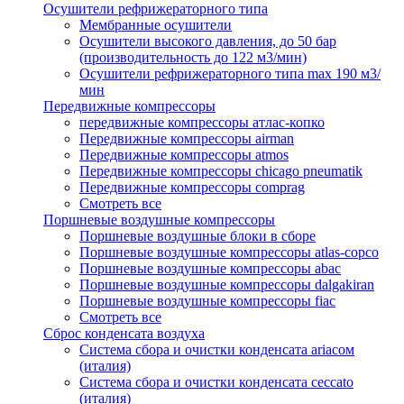
Осушители рефрижераторного типа
Мембранные осушители
Осушители высокого давления, до 50 бар
(производительность до 122 м3/мин)
Осушители рефрижераторного типа max 190 м3/
мин
Передвижные компрессоры
передвижные компрессоры атлас-копко
Передвижные компрессоры airman
Передвижные компрессоры atmos
Передвижные компрессоры chicago pneumatik
Передвижные компрессоры comprag
Смотреть все
Поршневые воздушные компрессоры
Поршневые воздушные блоки в сборе
Поршневые воздушные компрессоры atlas-copco
Поршневые воздушные компрессоры abac
Поршневые воздушные компрессоры dalgakiran
Поршневые воздушные компрессоры fiac
Смотреть все
Сброс конденсата воздуха
Система сбора и очистки конденсата ariacом
(италия)
Система сбора и очистки конденсата ceccato
(италия)