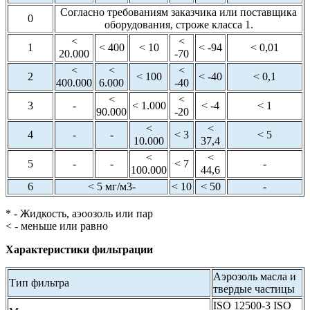
Согласно требованиям заказчика или поставщика
0
оборудования, строже класса 1.
<
<
1
< 400
< 10
< -94
< 0,01
20.000
-70
<
<
<
2
< 100
< -40
< 0,1
400.000
6.000
-40
<
<
3
-
< 1.000
< -4
< 1
90.000
-20
<
<
4
-
-
< 3
< 5
10.000
37,4
<
<
5
-
-
< 7
-
100.000
44,6
6
< 5 мг/м3-
< 10
< 50
-
* - Жидкость, аэоозоль или пар
< - меньше или равно
Характеристики фильтрации
Аэрозоль масла и
Тип фильтра
твердые частицы
ISO 12500-3 ISO