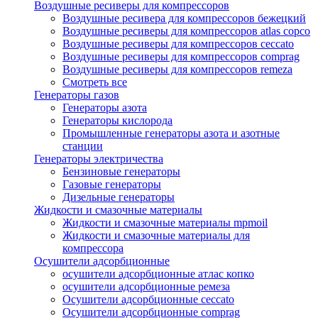
Воздушные ресиверы для компрессоров
Воздушные ресивера для компрессоров бежецкий
Воздушные ресиверы для компрессоров atlas copco
Воздушные ресиверы для компрессоров ceccato
Воздушные ресиверы для компрессоров comprag
Воздушные ресиверы для компрессоров remeza
Смотреть все
Генераторы газов
Генераторы азота
Генераторы кислорода
Промышленные генераторы азота и азотные
станции
Генераторы электричества
Бензиновые генераторы
Газовые генераторы
Дизельные генераторы
Жидкости и смазочные материалы
Жидкости и смазочные материалы mpmoil
Жидкости и смазочные материалы для
компрессора
Осушители адсорбционные
осушители адсорбционные атлас копко
осушители адсорбционные ремеза
Осушители адсорбционные ceccato
Осушители адсорбционные comprag