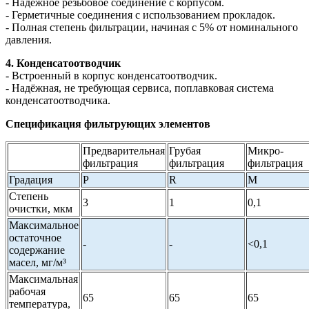
- Надёжное резьбовое соединение с корпусом.
- Герметичные соединения с использованием прокладок.
- Полная степень фильтрации, начиная с 5% от номинального
давления.
4. Конденсатоотводчик
- Встроенный в корпус конденсатоотводчик.
- Надёжная, не требующая сервиса, поплавковая система
конденсатоотводчика.
Спецификация фильтрующих элементов
Предварительная
Грубая
Микро-
фильтрация
фильтрация
фильтрация
Градация
P
R
M
Степень
3
1
0,1
очистки, мкм
Максимальное
остаточное
-
-
<0,1
содержание
масел, мг/м³
Максимальная
рабочая
65
65
65
температура,