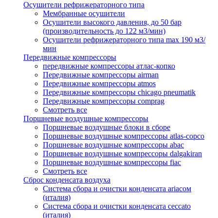
Осушители рефрижераторного типа
Мембранные осушители
Осушители высокого давления, до 50 бар
(производительность до 122 м3/мин)
Осушители рефрижераторного типа max 190 м3/
мин
Передвижные компрессоры
передвижные компрессоры атлас-копко
Передвижные компрессоры airman
Передвижные компрессоры atmos
Передвижные компрессоры chicago pneumatik
Передвижные компрессоры comprag
Смотреть все
Поршневые воздушные компрессоры
Поршневые воздушные блоки в сборе
Поршневые воздушные компрессоры atlas-copco
Поршневые воздушные компрессоры abac
Поршневые воздушные компрессоры dalgakiran
Поршневые воздушные компрессоры fiac
Смотреть все
Сброс конденсата воздуха
Система сбора и очистки конденсата ariacом
(италия)
Система сбора и очистки конденсата ceccato
(италия)