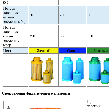
0С
Потеря
давления
10
20
50
новый
элемент, мбар
Потеря
давления –
смена
350
350
350
элемента,
мбар
Цвет
Желтый
Синий
Зеленый
Срок замены фильтрующего элемента
При
падении