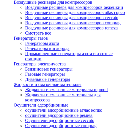
Воздушные ресиверы для компрессоров
Воздушные ресивера для компрессоров бежецкий
Воздушные ресиверы для компрессоров atlas copco
Воздушные ресиверы для компрессоров ceccato
Воздушные ресиверы для компрессоров comprag
Воздушные ресиверы для компрессоров remeza
Смотреть все
Генераторы газов
Генераторы азота
Генераторы кислорода
Промышленные генераторы азота и азотные
станции
Генераторы электричества
Бензиновые генераторы
Газовые генераторы
Дизельные генераторы
Жидкости и смазочные материалы
Жидкости и смазочные материалы mpmoil
Жидкости и смазочные материалы для
компрессора
Осушители адсорбционные
осушители адсорбционные атлас копко
осушители адсорбционные ремеза
Осушители адсорбционные ceccato
Осушители адсорбционные comprag