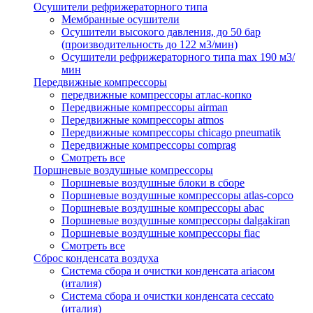
Осушители рефрижераторного типа
Мембранные осушители
Осушители высокого давления, до 50 бар
(производительность до 122 м3/мин)
Осушители рефрижераторного типа max 190 м3/
мин
Передвижные компрессоры
передвижные компрессоры атлас-копко
Передвижные компрессоры airman
Передвижные компрессоры atmos
Передвижные компрессоры chicago pneumatik
Передвижные компрессоры comprag
Смотреть все
Поршневые воздушные компрессоры
Поршневые воздушные блоки в сборе
Поршневые воздушные компрессоры atlas-copco
Поршневые воздушные компрессоры abac
Поршневые воздушные компрессоры dalgakiran
Поршневые воздушные компрессоры fiac
Смотреть все
Сброс конденсата воздуха
Система сбора и очистки конденсата ariacом
(италия)
Система сбора и очистки конденсата ceccato
(италия)