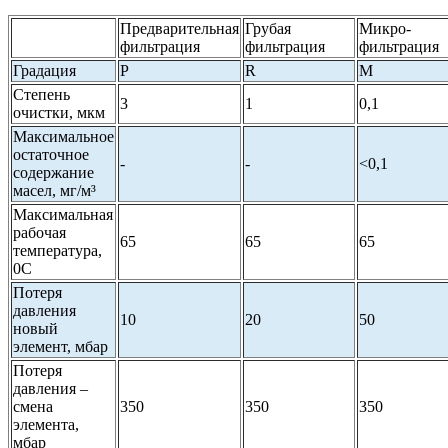
Предварительная
Грубая
Микро-
фильтрация
фильтрация
фильтрация
Градация
P
R
M
Степень
3
1
0,1
очистки, мкм
Максимальное
остаточное
-
-
<0,1
содержание
масел, мг/м³
Максимальная
рабочая
65
65
65
температура,
0С
Потеря
давления
10
20
50
новый
элемент, мбар
Потеря
давления –
смена
350
350
350
элемента,
мбар