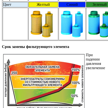
Цвет
Желтый
Синий
Зеленый
Срок замены фильтрующего элемента
При
падении
давления
увеличение