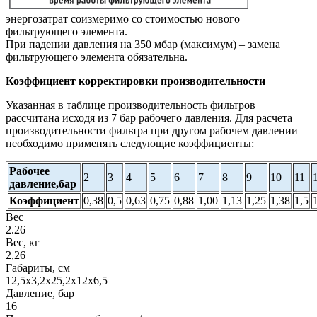
энергозатрат соизмеримо со стоимостью нового
фильтрующего элемента.
При падении давления на 350 мбар (максимум) – замена
фильтрующего элемента обязательна.
Коэффициент корректировки производительности
Указанная в таблице производительность фильтров
рассчитана исходя из 7 бар рабочего давления. Для расчета
производительности фильтра при другом рабочем давлении
необходимо применять следующие коэффициенты:
Рабочее
2
3
4
5
6
7
8
9
10
11
давление,бар
Коэффициент
0,38
0,5
0,63
0,75
0,88
1,00
1,13
1,25
1,38
1,5
Вес
2.26
Вес, кг
2,26
Габариты, см
12,5х3,2х25,2х12х6,5
Давление, бар
16