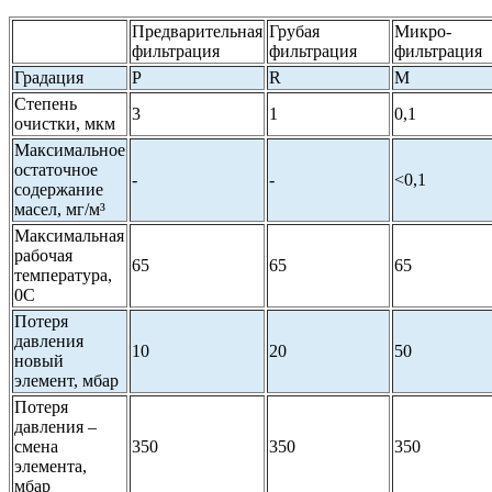
Предварительная
Грубая
Микро-
фильтрация
фильтрация
фильтрация
Градация
P
R
M
Степень
3
1
0,1
очистки, мкм
Максимальное
остаточное
-
-
<0,1
содержание
масел, мг/м³
Максимальная
рабочая
65
65
65
температура,
0С
Потеря
давления
10
20
50
новый
элемент, мбар
Потеря
давления –
смена
350
350
350
элемента,
мбар