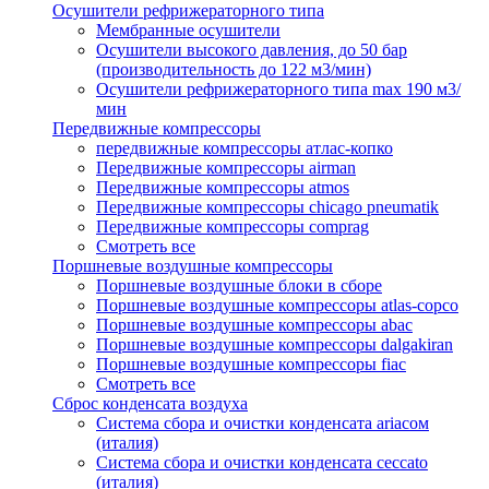
Осушители рефрижераторного типа
Мембранные осушители
Осушители высокого давления, до 50 бар
(производительность до 122 м3/мин)
Осушители рефрижераторного типа max 190 м3/
мин
Передвижные компрессоры
передвижные компрессоры атлас-копко
Передвижные компрессоры airman
Передвижные компрессоры atmos
Передвижные компрессоры chicago pneumatik
Передвижные компрессоры comprag
Смотреть все
Поршневые воздушные компрессоры
Поршневые воздушные блоки в сборе
Поршневые воздушные компрессоры atlas-copco
Поршневые воздушные компрессоры abac
Поршневые воздушные компрессоры dalgakiran
Поршневые воздушные компрессоры fiac
Смотреть все
Сброс конденсата воздуха
Система сбора и очистки конденсата ariacом
(италия)
Система сбора и очистки конденсата ceccato
(италия)