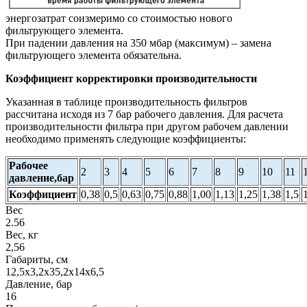
энергозатрат соизмеримо со стоимостью нового
фильтрующего элемента.
При падении давления на 350 мбар (максимум) – замена
фильтрующего элемента обязательна.
Коэффициент корректировки производительности
Указанная в таблице производительность фильтров
рассчитана исходя из 7 бар рабочего давления. Для расчета
производительности фильтра при другом рабочем давлении
необходимо применять следующие коэффициенты:
Рабочее
2
3
4
5
6
7
8
9
10
11
давление,бар
Коэффициент
0,38
0,5
0,63
0,75
0,88
1,00
1,13
1,25
1,38
1,5
Вес
2.56
Вес, кг
2,56
Габариты, см
12,5х3,2х35,2х14х6,5
Давление, бар
16