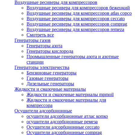
Воздушные ресиверы для компрессоров
Воздушные ресивера для компрессоров бежецкий
Воздушные ресиверы для компрессоров atlas copco
Воздушные ресиверы для компрессоров ceccato
Воздушные ресиверы для компрессоров comprag
Воздушные ресиверы для компрессоров remeza
Смотреть все
Генераторы газов
Генераторы азота
Генераторы кислорода
Промышленные генераторы азота и азотные
станции
Генераторы электричества
Бензиновые генераторы
Газовые генераторы
Дизельные генераторы
Жидкости и смазочные материалы
Жидкости и смазочные материалы mpmoil
Жидкости и смазочные материалы для
компрессора
Осушители адсорбционные
осушители адсорбционные атлас копко
осушители адсорбционные ремеза
Осушители адсорбционные ceccato
Осушители адсорбционные comprag