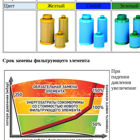
Цвет
Желтый
Синий
Зеленый
Срок замены фильтрующего элемента
При
падении
давления
увеличение