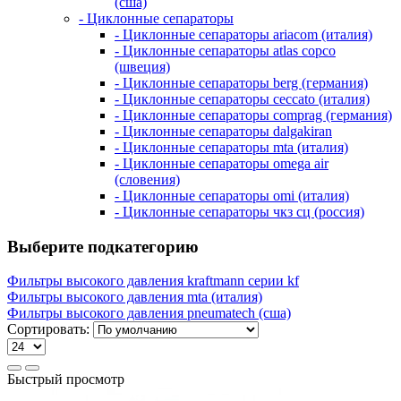
(сша)
- Циклонные сепараторы
- Циклонные сепараторы ariacom (италия)
- Циклонные сепараторы atlas copco
(швеция)
- Циклонные сепараторы berg (германия)
- Циклонные сепараторы ceccato (италия)
- Циклонные сепараторы comprag (германия)
- Циклонные сепараторы dalgakiran
- Циклонные сепараторы mta (италия)
- Циклонные сепараторы omega air
(словения)
- Циклонные сепараторы omi (италия)
- Циклонные сепараторы чкз сц (россия)
Выберите подкатегорию
Фильтры высокого давления kraftmann серии kf
Фильтры высокого давления mta (италия)
Фильтры высокого давления pneumatech (сша)
Сортировать:
Быстрый просмотр