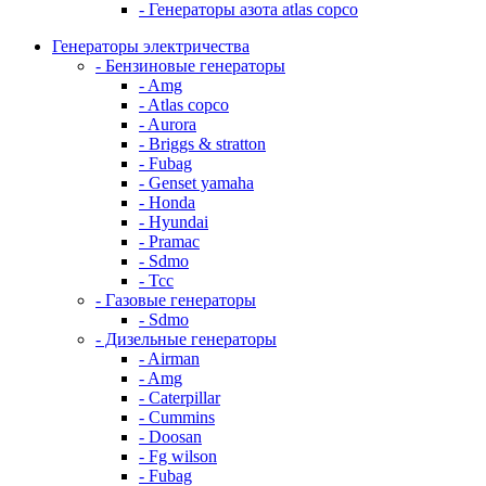
- Генераторы азота atlas copco
Генераторы электричества
- Бензиновые генераторы
- Amg
- Atlas copco
- Aurora
- Briggs & stratton
- Fubag
- Genset yamaha
- Honda
- Hyundai
- Pramac
- Sdmo
- Тсс
- Газовые генераторы
- Sdmo
- Дизельные генераторы
- Airman
- Amg
- Caterpillar
- Cummins
- Doosan
- Fg wilson
- Fubag