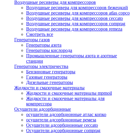
Воздушные ресиверы для компрессоров
Воздушные ресивера для компрессоров бежецкий
Воздушные ресиверы для компрессоров atlas copco
Воздушные ресиверы для компрессоров ceccato
Воздушные ресиверы для компрессоров comprag
Воздушные ресиверы для компрессоров remeza
Смотреть все
Генераторы газов
Генераторы азота
Генераторы кислорода
Промышленные генераторы азота и азотные
станции
Генераторы электричества
Бензиновые генераторы
Газовые генераторы
Дизельные генераторы
Жидкости и смазочные материалы
Жидкости и смазочные материалы mpmoil
Жидкости и смазочные материалы для
компрессора
Осушители адсорбционные
осушители адсорбционные атлас копко
осушители адсорбционные ремеза
Осушители адсорбционные ceccato
Осушители адсорбционные comprag