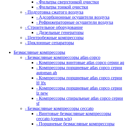
- Фильтры сверхтонкой очистки
- Фильтры тонкой очистки
- Подготовка сжатого воздуха
- Адсорбционные осушители воздуха
- Рефрижераторные осушители воздуха
- Строительное оборудование
- Дизельные генераторы
- Центробежные компрессоры
- Циклонные сепараторы
Безмасляные компрессоры
- Безмасляные компрессоры atlas-copco
- Компрессоры винтовые atlas copco серии aq
- Компрессоры поршневые atlas copco серии
automan ah
- Компрессоры поршневые atlas copco серии
lf/ lfx
- Компрессоры поршневые atlas copco серии
lz new
- Компрессоры спиральные atlas copco серии
sf
- Безмасляные компрессоры ceccato
- Винтовые безмасляные компрессоры
ceccato (серия wis)
- Поршневые безмасляные компрессоры