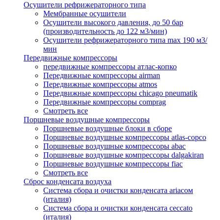
Осушители рефрижераторного типа
Мембранные осушители
Осушители высокого давления, до 50 бар
(производительность до 122 м3/мин)
Осушители рефрижераторного типа max 190 м3/
мин
Передвижные компрессоры
передвижные компрессоры атлас-копко
Передвижные компрессоры airman
Передвижные компрессоры atmos
Передвижные компрессоры chicago pneumatik
Передвижные компрессоры comprag
Смотреть все
Поршневые воздушные компрессоры
Поршневые воздушные блоки в сборе
Поршневые воздушные компрессоры atlas-copco
Поршневые воздушные компрессоры abac
Поршневые воздушные компрессоры dalgakiran
Поршневые воздушные компрессоры fiac
Смотреть все
Сброс конденсата воздуха
Система сбора и очистки конденсата ariacом
(италия)
Система сбора и очистки конденсата ceccato
(италия)