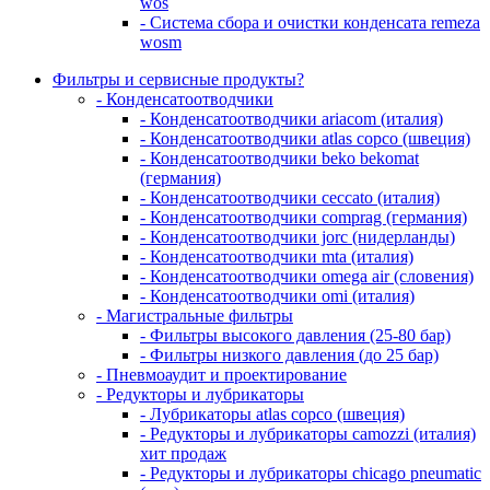
wos
- Система сбора и очистки конденсата remeza
wosm
Фильтры и сервисные продукты?
- Конденсатоотводчики
- Конденсатоотводчики ariacom (италия)
- Конденсатоотводчики atlas copco (швеция)
- Конденсатоотводчики beko bekomat
(германия)
- Конденсатоотводчики ceccato (италия)
- Конденсатоотводчики comprag (германия)
- Конденсатоотводчики jorc (нидерланды)
- Конденсатоотводчики mta (италия)
- Конденсатоотводчики omega air (словения)
- Конденсатоотводчики omi (италия)
- Магистральные фильтры
- Фильтры высокого давления (25-80 бар)
- Фильтры низкого давления (до 25 бар)
- Пневмоаудит и проектирование
- Редукторы и лубрикаторы
- Лубрикаторы atlas copco (швеция)
- Редукторы и лубрикаторы camozzi (италия)
хит продаж
- Редукторы и лубрикаторы chicago pneumatic