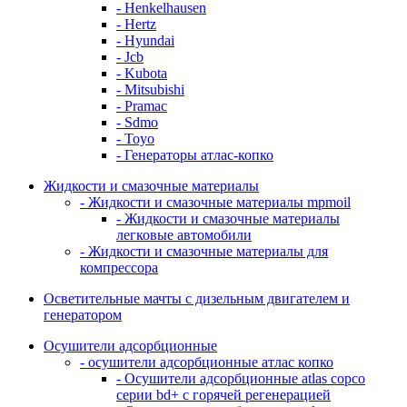
- Henkelhausen
- Hertz
- Hyundai
- Jcb
- Kubota
- Mitsubishi
- Pramac
- Sdmo
- Toyo
- Генераторы атлас-копко
Жидкости и смазочные материалы
- Жидкости и смазочные материалы mpmoil
- Жидкости и смазочные материалы
легковые автомобили
- Жидкости и смазочные материалы для
компрессора
Осветительные мачты с дизельным двигателем и
генератором
Осушители адсорбционные
- осушители адсорбционные атлас копко
- Осушители адсорбционные atlas copco
серии bd+ с горячей регенерацией