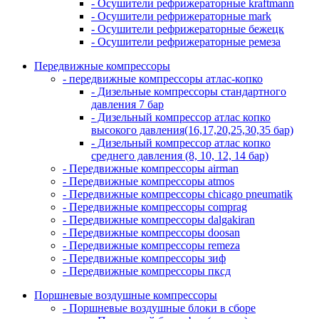
- Осушители рефрижераторные kraftmann
- Осушители рефрижераторные mark
- Осушители рефрижераторные бежецк
- Осушители рефрижераторные ремеза
Передвижные компрессоры
- передвижные компрессоры атлас-копко
- Дизельные компрессоры стандартного
давления 7 бар
- Дизельный компрессор атлас копко
высокого давления(16,17,20,25,30,35 бар)
- Дизельный компрессор атлас копко
среднего давления (8, 10, 12, 14 бар)
- Передвижные компрессоры airman
- Передвижные компрессоры atmos
- Передвижные компрессоры chicago pneumatik
- Передвижные компрессоры comprag
- Передвижные компрессоры dalgakiran
- Передвижные компрессоры doosan
- Передвижные компрессоры remeza
- Передвижные компрессоры зиф
- Передвижные компрессоры пксд
Поршневые воздушные компрессоры
- Поршневые воздушные блоки в сборе