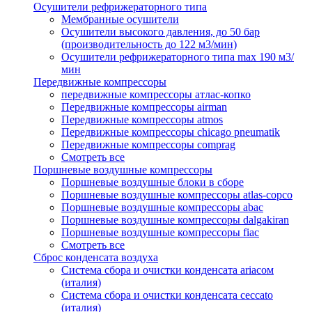
Осушители рефрижераторного типа
Мембранные осушители
Осушители высокого давления, до 50 бар
(производительность до 122 м3/мин)
Осушители рефрижераторного типа max 190 м3/
мин
Передвижные компрессоры
передвижные компрессоры атлас-копко
Передвижные компрессоры airman
Передвижные компрессоры atmos
Передвижные компрессоры chicago pneumatik
Передвижные компрессоры comprag
Смотреть все
Поршневые воздушные компрессоры
Поршневые воздушные блоки в сборе
Поршневые воздушные компрессоры atlas-copco
Поршневые воздушные компрессоры abac
Поршневые воздушные компрессоры dalgakiran
Поршневые воздушные компрессоры fiac
Смотреть все
Сброс конденсата воздуха
Система сбора и очистки конденсата ariacом
(италия)
Система сбора и очистки конденсата ceccato
(италия)