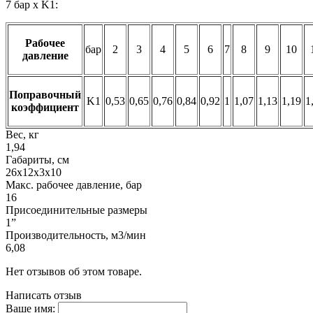
7 бар x K1:
Рабочее
бар
2
3
4
5
6
7
8
9
10
давление
Поправочный
K1
0,53
0,65
0,76
0,84
0,92
1
1,07
1,13
1,19
1
коэффициент
Вес, кг
1,94
Габариты, см
26х12х3х10
Макс. рабочее давление, бар
16
Присоединительные размеры
1”
Производительность, м3/мин
6,08
Нет отзывов об этом товаре.
Написать отзыв
Ваше имя: