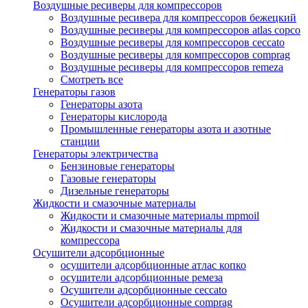
Воздушные ресиверы для компрессоров
Воздушные ресивера для компрессоров бежецкий
Воздушные ресиверы для компрессоров atlas copco
Воздушные ресиверы для компрессоров ceccato
Воздушные ресиверы для компрессоров comprag
Воздушные ресиверы для компрессоров remeza
Смотреть все
Генераторы газов
Генераторы азота
Генераторы кислорода
Промышленные генераторы азота и азотные
станции
Генераторы электричества
Бензиновые генераторы
Газовые генераторы
Дизельные генераторы
Жидкости и смазочные материалы
Жидкости и смазочные материалы mpmoil
Жидкости и смазочные материалы для
компрессора
Осушители адсорбционные
осушители адсорбционные атлас копко
осушители адсорбционные ремеза
Осушители адсорбционные ceccato
Осушители адсорбционные comprag