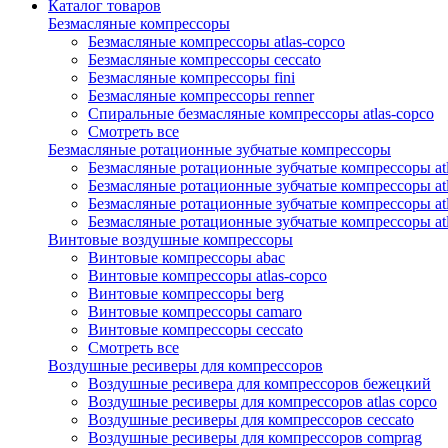
Каталог товаров
Безмасляные компрессоры
Безмасляные компрессоры atlas-copco
Безмасляные компрессоры ceccato
Безмасляные компрессоры fini
Безмасляные компрессоры renner
Спиральные безмасляные компрессоры atlas-copco
Смотреть все
Безмасляные ротационные зубчатые компрессоры
Безмасляные ротационные зубчатые компрессоры atl
Безмасляные ротационные зубчатые компрессоры atl
Безмасляные ротационные зубчатые компрессоры atl
Безмасляные ротационные зубчатые компрессоры at
Винтовые воздушные компрессоры
Винтовые компрессоры abac
Винтовые компрессоры atlas-copco
Винтовые компрессоры berg
Винтовые компрессоры camaro
Винтовые компрессоры ceccato
Смотреть все
Воздушные ресиверы для компрессоров
Воздушные ресивера для компрессоров бежецкий
Воздушные ресиверы для компрессоров atlas copco
Воздушные ресиверы для компрессоров ceccato
Воздушные ресиверы для компрессоров comprag