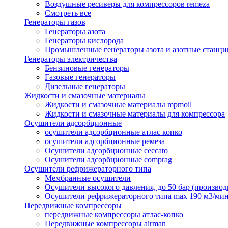
Воздушные ресиверы для компрессоров remeza
Смотреть все
Генераторы газов
Генераторы азота
Генераторы кислорода
Промышленные генераторы азота и азотные станци
Генераторы электричества
Бензиновые генераторы
Газовые генераторы
Дизельные генераторы
Жидкости и смазочные материалы
Жидкости и смазочные материалы mpmoil
Жидкости и смазочные материалы для компрессора
Осушители адсорбционные
осушители адсорбционные атлас копко
осушители адсорбционные ремеза
Осушители адсорбционные ceccato
Осушители адсорбционные comprag
Осушители рефрижераторного типа
Мембранные осушители
Осушители высокого давления, до 50 бар (производ
Осушители рефрижераторного типа max 190 м3/ми
Передвижные компрессоры
передвижные компрессоры атлас-копко
Передвижные компрессоры airman