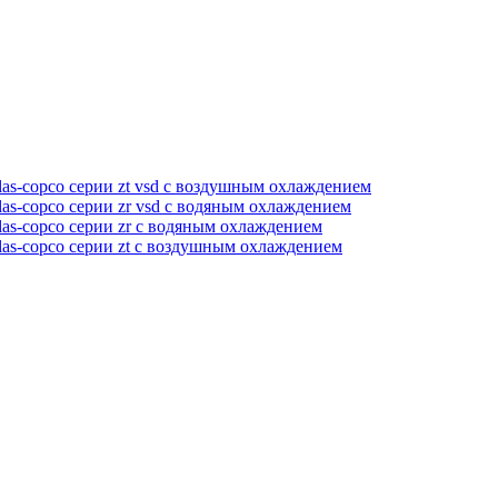
as-copco серии zt vsd с воздушным охлаждением
as-copco серии zr vsd с водяным охлаждением
as-copco серии zr с водяным охлаждением
las-copco серии zt с воздушным охлаждением