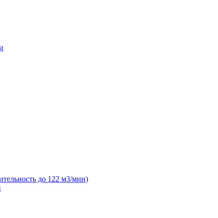
и
ительность до 122 м3/мин)
н