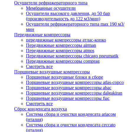
Осушители рефрижераторного типа
Мембранные осушители
Осушители высокого давления, до 50 бар
(производительность до 122 м3/мин)
Осушители рефрижераторного типа max 190 м3/
мин
Передвижные компрессоры
передвижные компрессоры атлас-копко
Передвижные компрессоры airman
Передвижные компрессоры atmos
Передвижные компрессоры chicago pneumatik
Передвижные компрессоры comprag
Смотреть все
Поршневые воздушные компрессоры
Поршневые воздушные блоки в сборе
Поршневые воздушные компрессоры atlas-copco
Поршневые воздушные компрессоры abac
Поршневые воздушные компрессоры dalgakiran
Поршневые воздушные компрессоры fiac
Смотреть все
Сброс конденсата воздуха
Система сбора и очистки конденсата ariacом
(италия)
Система сбора и очистки конденсата ceccato
(италия)