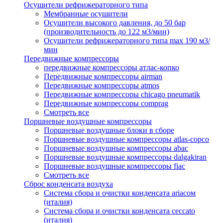
Осушители рефрижераторного типа
Мембранные осушители
Осушители высокого давления, до 50 бар
(производительность до 122 м3/мин)
Осушители рефрижераторного типа max 190 м3/
мин
Передвижные компрессоры
передвижные компрессоры атлас-копко
Передвижные компрессоры airman
Передвижные компрессоры atmos
Передвижные компрессоры chicago pneumatik
Передвижные компрессоры comprag
Смотреть все
Поршневые воздушные компрессоры
Поршневые воздушные блоки в сборе
Поршневые воздушные компрессоры atlas-copco
Поршневые воздушные компрессоры abac
Поршневые воздушные компрессоры dalgakiran
Поршневые воздушные компрессоры fiac
Смотреть все
Сброс конденсата воздуха
Система сбора и очистки конденсата ariacом
(италия)
Система сбора и очистки конденсата ceccato
(италия)