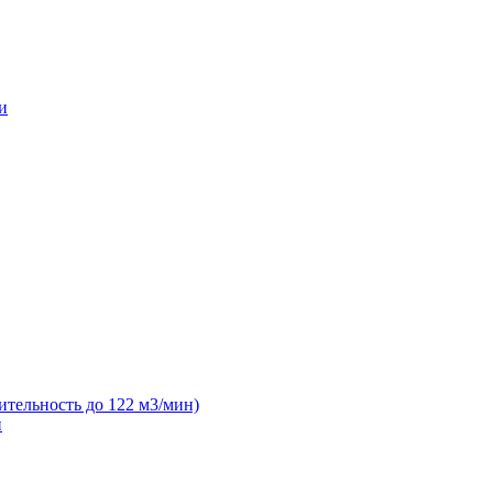
и
ительность до 122 м3/мин)
н