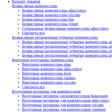
Каталог товаров
Безмасляные компрессоры
Безмасляные компрессоры atlas-copco
Безмасляные компрессоры ceccato
Безмасляные компрессоры fini
Безмасляные компрессоры renner
Спиральные безмасляные компрессоры atlas-copco
Смотреть все
Безмасляные ротационные зубчатые компрессоры
Безмасляные ротационные зубчатые компрессоры atl
Безмасляные ротационные зубчатые компрессоры atl
Безмасляные ротационные зубчатые компрессоры atl
Безмасляные ротационные зубчатые компрессоры at
Винтовые воздушные компрессоры
Винтовые компрессоры abac
Винтовые компрессоры atlas-copco
Винтовые компрессоры berg
Винтовые компрессоры camaro
Винтовые компрессоры ceccato
Смотреть все
Воздушные ресиверы для компрессоров
Воздушные ресивера для компрессоров бежецкий
Воздушные ресиверы для компрессоров atlas copco
Воздушные ресиверы для компрессоров ceccato
Воздушные ресиверы для компрессоров comprag