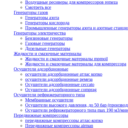
Воздушные ресиверы для компрессоров remeza
Смотреть все
Генераторы газов
Генераторы азота
Генераторы кислорода
Промышленные генераторы азота и азотные станци
Генераторы электричества
Бензиновые генераторы
Газовые генераторы
Дизельные генераторы
Жидкости и смазочные материалы
Жидкости и смазочные материалы mpmoil
Жидкости и смазочные материалы для компрессора
Осушители адсорбционные
осушители адсорбционные атлас копко
осушители адсорбционные ремеза
Осушители адсорбционные ceccato
Осушители адсорбционные comprag
Осушители рефрижераторного типа
Мембранные осушители
Осушители высокого давления, до 50 бар (производ
Осушители рефрижераторного типа max 190 м3/ми
Передвижные компрессоры
передвижные компрессоры атлас-копко
Передвижные компрессоры airman