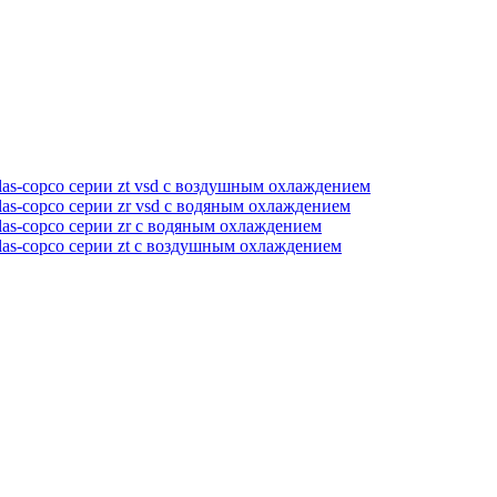
as-copco серии zt vsd с воздушным охлаждением
as-copco серии zr vsd с водяным охлаждением
as-copco серии zr с водяным охлаждением
las-copco серии zt с воздушным охлаждением