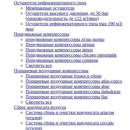
Осушители рефрижераторного типа
Мембранные осушители
Осушители высокого давления, до 50 бар
(производительность до 122 м3/мин)
Осушители рефрижераторного типа max 190 м3/
мин
Передвижные компрессоры
передвижные компрессоры атлас-копко
Передвижные компрессоры airman
Передвижные компрессоры atmos
Передвижные компрессоры chicago pneumatik
Передвижные компрессоры comprag
Смотреть все
Поршневые воздушные компрессоры
Поршневые воздушные блоки в сборе
Поршневые воздушные компрессоры atlas-copco
Поршневые воздушные компрессоры abac
Поршневые воздушные компрессоры dalgakiran
Поршневые воздушные компрессоры fiac
Смотреть все
Сброс конденсата воздуха
Система сбора и очистки конденсата ariacом
(италия)
Система сбора и очистки конденсата ceccato
(италия)