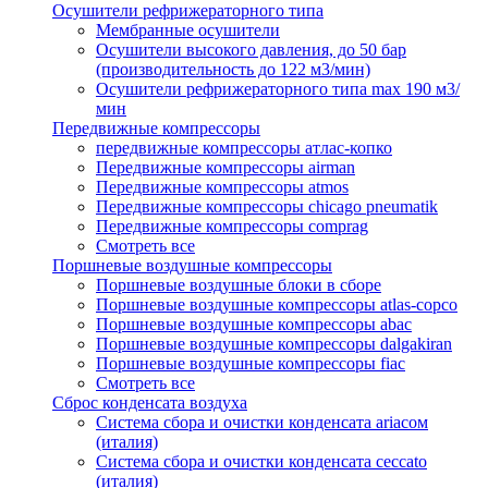
Осушители рефрижераторного типа
Мембранные осушители
Осушители высокого давления, до 50 бар
(производительность до 122 м3/мин)
Осушители рефрижераторного типа max 190 м3/
мин
Передвижные компрессоры
передвижные компрессоры атлас-копко
Передвижные компрессоры airman
Передвижные компрессоры atmos
Передвижные компрессоры chicago pneumatik
Передвижные компрессоры comprag
Смотреть все
Поршневые воздушные компрессоры
Поршневые воздушные блоки в сборе
Поршневые воздушные компрессоры atlas-copco
Поршневые воздушные компрессоры abac
Поршневые воздушные компрессоры dalgakiran
Поршневые воздушные компрессоры fiac
Смотреть все
Сброс конденсата воздуха
Система сбора и очистки конденсата ariacом
(италия)
Система сбора и очистки конденсата ceccato
(италия)