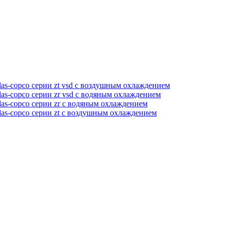
as-copco серии zt vsd с воздушным охлаждением
as-copco серии zr vsd с водяным охлаждением
as-copco серии zr с водяным охлаждением
las-copco серии zt с воздушным охлаждением