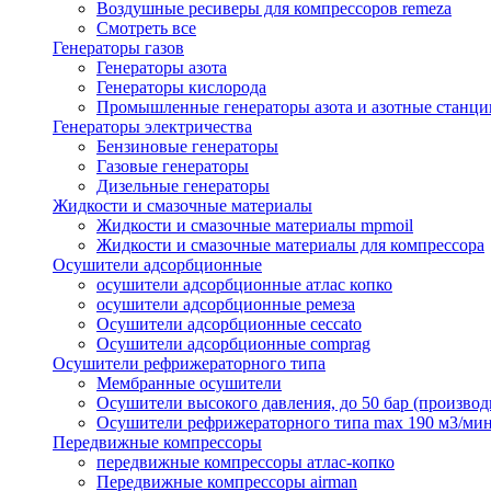
Воздушные ресиверы для компрессоров remeza
Смотреть все
Генераторы газов
Генераторы азота
Генераторы кислорода
Промышленные генераторы азота и азотные станци
Генераторы электричества
Бензиновые генераторы
Газовые генераторы
Дизельные генераторы
Жидкости и смазочные материалы
Жидкости и смазочные материалы mpmoil
Жидкости и смазочные материалы для компрессора
Осушители адсорбционные
осушители адсорбционные атлас копко
осушители адсорбционные ремеза
Осушители адсорбционные ceccato
Осушители адсорбционные comprag
Осушители рефрижераторного типа
Мембранные осушители
Осушители высокого давления, до 50 бар (производ
Осушители рефрижераторного типа max 190 м3/ми
Передвижные компрессоры
передвижные компрессоры атлас-копко
Передвижные компрессоры airman