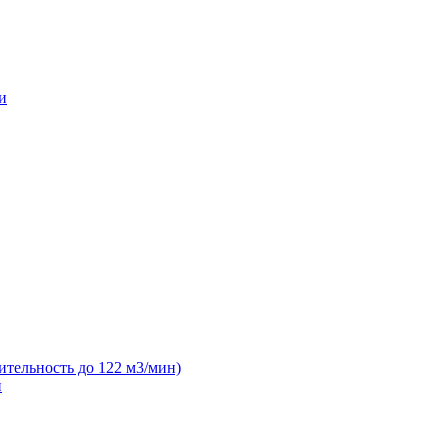
и
ительность до 122 м3/мин)
н