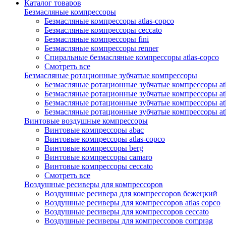
Каталог товаров
Безмасляные компрессоры
Безмасляные компрессоры atlas-copco
Безмасляные компрессоры ceccato
Безмасляные компрессоры fini
Безмасляные компрессоры renner
Спиральные безмасляные компрессоры atlas-copco
Смотреть все
Безмасляные ротационные зубчатые компрессоры
Безмасляные ротационные зубчатые компрессоры atl
Безмасляные ротационные зубчатые компрессоры atl
Безмасляные ротационные зубчатые компрессоры atl
Безмасляные ротационные зубчатые компрессоры at
Винтовые воздушные компрессоры
Винтовые компрессоры abac
Винтовые компрессоры atlas-copco
Винтовые компрессоры berg
Винтовые компрессоры camaro
Винтовые компрессоры ceccato
Смотреть все
Воздушные ресиверы для компрессоров
Воздушные ресивера для компрессоров бежецкий
Воздушные ресиверы для компрессоров atlas copco
Воздушные ресиверы для компрессоров ceccato
Воздушные ресиверы для компрессоров comprag