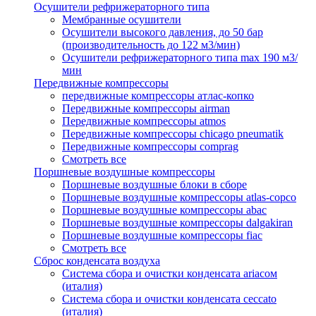
Осушители рефрижераторного типа
Мембранные осушители
Осушители высокого давления, до 50 бар
(производительность до 122 м3/мин)
Осушители рефрижераторного типа max 190 м3/
мин
Передвижные компрессоры
передвижные компрессоры атлас-копко
Передвижные компрессоры airman
Передвижные компрессоры atmos
Передвижные компрессоры chicago pneumatik
Передвижные компрессоры comprag
Смотреть все
Поршневые воздушные компрессоры
Поршневые воздушные блоки в сборе
Поршневые воздушные компрессоры atlas-copco
Поршневые воздушные компрессоры abac
Поршневые воздушные компрессоры dalgakiran
Поршневые воздушные компрессоры fiac
Смотреть все
Сброс конденсата воздуха
Система сбора и очистки конденсата ariacом
(италия)
Система сбора и очистки конденсата ceccato
(италия)