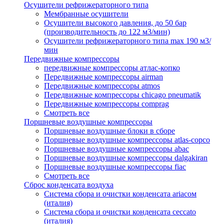
Осушители рефрижераторного типа
Мембранные осушители
Осушители высокого давления, до 50 бар
(производительность до 122 м3/мин)
Осушители рефрижераторного типа max 190 м3/
мин
Передвижные компрессоры
передвижные компрессоры атлас-копко
Передвижные компрессоры airman
Передвижные компрессоры atmos
Передвижные компрессоры chicago pneumatik
Передвижные компрессоры comprag
Смотреть все
Поршневые воздушные компрессоры
Поршневые воздушные блоки в сборе
Поршневые воздушные компрессоры atlas-copco
Поршневые воздушные компрессоры abac
Поршневые воздушные компрессоры dalgakiran
Поршневые воздушные компрессоры fiac
Смотреть все
Сброс конденсата воздуха
Система сбора и очистки конденсата ariacом
(италия)
Система сбора и очистки конденсата ceccato
(италия)