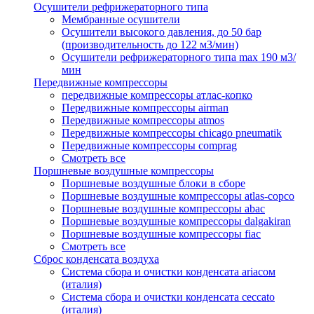
Осушители рефрижераторного типа
Мембранные осушители
Осушители высокого давления, до 50 бар
(производительность до 122 м3/мин)
Осушители рефрижераторного типа max 190 м3/
мин
Передвижные компрессоры
передвижные компрессоры атлас-копко
Передвижные компрессоры airman
Передвижные компрессоры atmos
Передвижные компрессоры chicago pneumatik
Передвижные компрессоры comprag
Смотреть все
Поршневые воздушные компрессоры
Поршневые воздушные блоки в сборе
Поршневые воздушные компрессоры atlas-copco
Поршневые воздушные компрессоры abac
Поршневые воздушные компрессоры dalgakiran
Поршневые воздушные компрессоры fiac
Смотреть все
Сброс конденсата воздуха
Система сбора и очистки конденсата ariacом
(италия)
Система сбора и очистки конденсата ceccato
(италия)