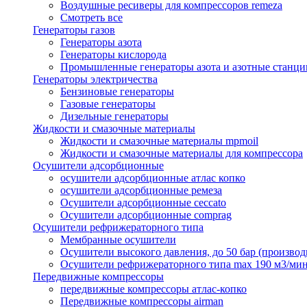
Воздушные ресиверы для компрессоров remeza
Смотреть все
Генераторы газов
Генераторы азота
Генераторы кислорода
Промышленные генераторы азота и азотные станци
Генераторы электричества
Бензиновые генераторы
Газовые генераторы
Дизельные генераторы
Жидкости и смазочные материалы
Жидкости и смазочные материалы mpmoil
Жидкости и смазочные материалы для компрессора
Осушители адсорбционные
осушители адсорбционные атлас копко
осушители адсорбционные ремеза
Осушители адсорбционные ceccato
Осушители адсорбционные comprag
Осушители рефрижераторного типа
Мембранные осушители
Осушители высокого давления, до 50 бар (производ
Осушители рефрижераторного типа max 190 м3/ми
Передвижные компрессоры
передвижные компрессоры атлас-копко
Передвижные компрессоры airman