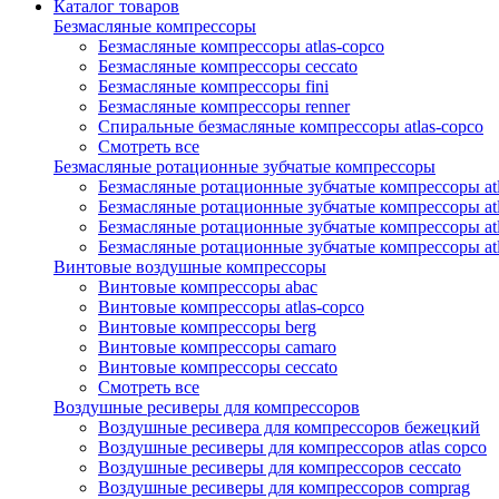
Каталог товаров
Безмасляные компрессоры
Безмасляные компрессоры atlas-copco
Безмасляные компрессоры ceccato
Безмасляные компрессоры fini
Безмасляные компрессоры renner
Спиральные безмасляные компрессоры atlas-copco
Смотреть все
Безмасляные ротационные зубчатые компрессоры
Безмасляные ротационные зубчатые компрессоры atl
Безмасляные ротационные зубчатые компрессоры atl
Безмасляные ротационные зубчатые компрессоры atl
Безмасляные ротационные зубчатые компрессоры at
Винтовые воздушные компрессоры
Винтовые компрессоры abac
Винтовые компрессоры atlas-copco
Винтовые компрессоры berg
Винтовые компрессоры camaro
Винтовые компрессоры ceccato
Смотреть все
Воздушные ресиверы для компрессоров
Воздушные ресивера для компрессоров бежецкий
Воздушные ресиверы для компрессоров atlas copco
Воздушные ресиверы для компрессоров ceccato
Воздушные ресиверы для компрессоров comprag