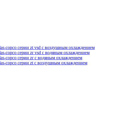
as-copco серии zt vsd с воздушным охлаждением
as-copco серии zr vsd с водяным охлаждением
as-copco серии zr с водяным охлаждением
las-copco серии zt с воздушным охлаждением