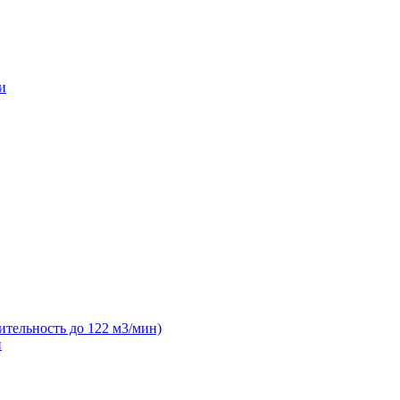
и
ительность до 122 м3/мин)
н