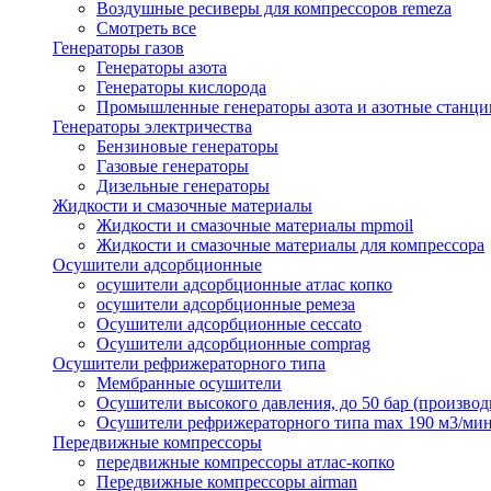
Воздушные ресиверы для компрессоров remeza
Смотреть все
Генераторы газов
Генераторы азота
Генераторы кислорода
Промышленные генераторы азота и азотные станци
Генераторы электричества
Бензиновые генераторы
Газовые генераторы
Дизельные генераторы
Жидкости и смазочные материалы
Жидкости и смазочные материалы mpmoil
Жидкости и смазочные материалы для компрессора
Осушители адсорбционные
осушители адсорбционные атлас копко
осушители адсорбционные ремеза
Осушители адсорбционные ceccato
Осушители адсорбционные comprag
Осушители рефрижераторного типа
Мембранные осушители
Осушители высокого давления, до 50 бар (производ
Осушители рефрижераторного типа max 190 м3/ми
Передвижные компрессоры
передвижные компрессоры атлас-копко
Передвижные компрессоры airman