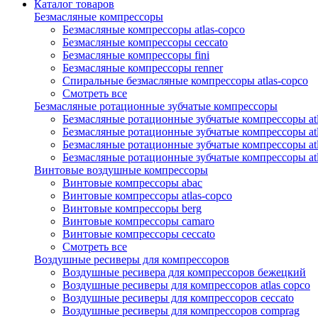
Каталог товаров
Безмасляные компрессоры
Безмасляные компрессоры atlas-copco
Безмасляные компрессоры ceccato
Безмасляные компрессоры fini
Безмасляные компрессоры renner
Спиральные безмасляные компрессоры atlas-copco
Смотреть все
Безмасляные ротационные зубчатые компрессоры
Безмасляные ротационные зубчатые компрессоры atl
Безмасляные ротационные зубчатые компрессоры atl
Безмасляные ротационные зубчатые компрессоры atl
Безмасляные ротационные зубчатые компрессоры at
Винтовые воздушные компрессоры
Винтовые компрессоры abac
Винтовые компрессоры atlas-copco
Винтовые компрессоры berg
Винтовые компрессоры camaro
Винтовые компрессоры ceccato
Смотреть все
Воздушные ресиверы для компрессоров
Воздушные ресивера для компрессоров бежецкий
Воздушные ресиверы для компрессоров atlas copco
Воздушные ресиверы для компрессоров ceccato
Воздушные ресиверы для компрессоров comprag