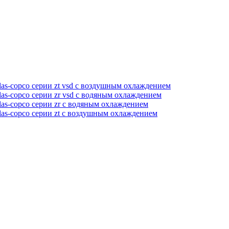
as-copco серии zt vsd с воздушным охлаждением
as-copco серии zr vsd с водяным охлаждением
as-copco серии zr с водяным охлаждением
las-copco серии zt с воздушным охлаждением