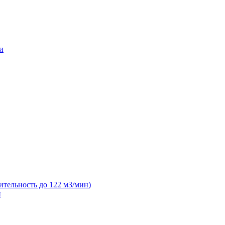
и
ительность до 122 м3/мин)
н